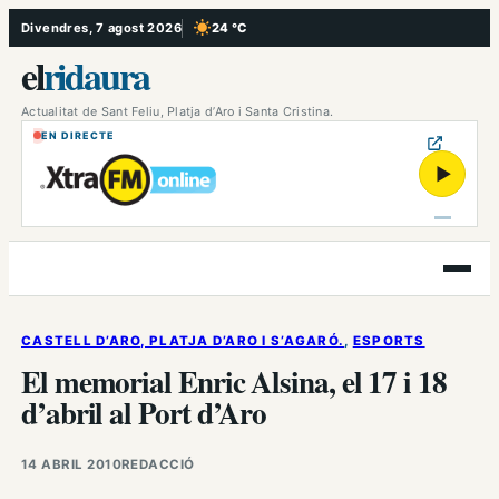
Vés
Divendres, 7 agost 2026
24 °C
, Cel serè
al
el
ridaura
contingut
Actualitat de Sant Feliu, Platja d’Aro i Santa Cristina.
EN DIRECTE
▶
Obre
el
menú
CASTELL D’ARO, PLATJA D’ARO I S’AGARÓ.
, 
ESPORTS
El memorial Enric Alsina, el 17 i 18
d’abril al Port d’Aro
14 ABRIL 2010
REDACCIÓ