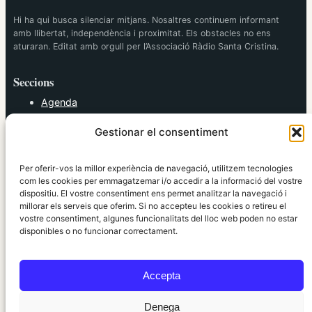
Hi ha qui busca silenciar mitjans. Nosaltres continuem informant
amb llibertat, independència i proximitat. Els obstacles no ens
aturaran. Editat amb orgull per l’Associació Ràdio Santa Cristina.
Seccions
Agenda
Cultura
Gestionar el consentiment
Diversos
Esports
Política
Per oferir-vos la millor experiència de navegació, utilitzem tecnologies
Societat
com les cookies per emmagatzemar i/o accedir a la informació del vostre
dispositiu. El vostre consentiment ens permet analitzar la navegació i
Tendències
millorar els serveis que oferim. Si no accepteu les cookies o retireu el
vostre consentiment, algunes funcionalitats del lloc web poden no estar
elRidaura.com
disponibles o no funcionar correctament.
Avís legal
Política de Privacitat
Accepta
Política de Cookies
Política Editorial
Denega