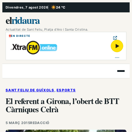
Vés
Divendres, 7 agost 2026
24 °C
, Cel serè
al
el
ridaura
contingut
Actualitat de Sant Feliu, Platja d’Aro i Santa Cristina.
EN DIRECTE
▶
Obre
el
menú
SANT FELIU DE GUÍXOLS
, 
ESPORTS
El referent a Girona, l’obert de BTT
Càrniques Celrà
5 MARÇ 2015
REDACCIÓ