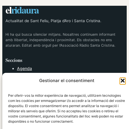
el
ridaura
Actualitat de Sant Feliu, Platja d’Aro i Santa Cristina.
Hi ha qui busca silenciar mitjans. Nosaltres continuem informant
amb llibertat, independència i proximitat. Els obstacles no ens
aturaran. Editat amb orgull per l’Associació Ràdio Santa Cristina.
Seccions
Agenda
Cultura
Gestionar el consentiment
Diversos
Esports
Política
Per oferir-vos la millor experiència de navegació, utilitzem tecnologies
Societat
com les cookies per emmagatzemar i/o accedir a la informació del vostre
dispositiu. El vostre consentiment ens permet analitzar la navegació i
Tendències
millorar els serveis que oferim. Si no accepteu les cookies o retireu el
vostre consentiment, algunes funcionalitats del lloc web poden no estar
elRidaura.com
disponibles o no funcionar correctament.