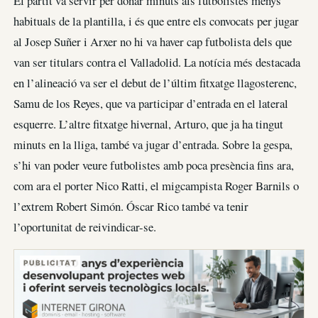
El partit va servir per donar minuts als futbolistes menys
habituals de la plantilla, i és que entre els convocats per jugar
al Josep Suñer i Arxer no hi va haver cap futbolista dels que
van ser titulars contra el Valladolid. La notícia més destacada
en l’alineació va ser el debut de l’últim fitxatge llagosterenc,
Samu de los Reyes, que va participar d’entrada en el lateral
esquerre. L’altre fitxatge hivernal, Arturo, que ja ha tingut
minuts en la lliga, també va jugar d’entrada. Sobre la gespa,
s’hi van poder veure futbolistes amb poca presència fins ara,
com ara el porter Nico Ratti, el migcampista Roger Barnils o
l’extrem Robert Simón. Óscar Rico també va tenir
l’oportunitat de reivindicar-se.
PUBLICITAT