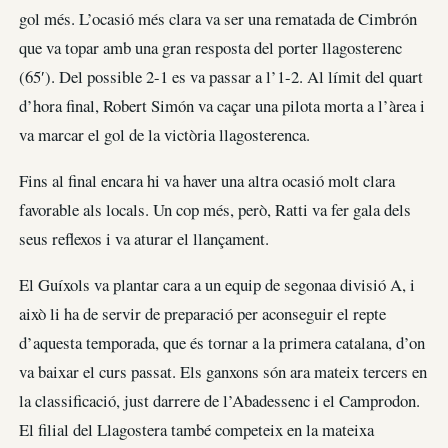
gol més. L’ocasió més clara va ser una rematada de Cimbrón
que va topar amb una gran resposta del porter llagosterenc
(65′). Del possible 2-1 es va passar a l’1-2. Al límit del quart
d’hora final, Robert Simón va caçar una pilota morta a l’àrea i
va marcar el gol de la victòria llagosterenca.
Fins al final encara hi va haver una altra ocasió molt clara
favorable als locals. Un cop més, però, Ratti va fer gala dels
seus reflexos i va aturar el llançament.
El Guíxols va plantar cara a un equip de segonaa divisió A, i
això li ha de servir de preparació per aconseguir el repte
d’aquesta temporada, que és tornar a la primera catalana, d’on
va baixar el curs passat. Els ganxons són ara mateix tercers en
la classificació, just darrere de l’Abadessenc i el Camprodon.
El filial del Llagostera també competeix en la mateixa