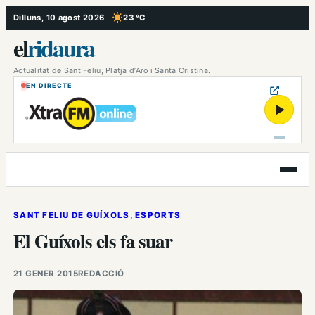
Vés
Dilluns, 10 agost 2026
23 °C
, Cel serè
al
el
ridaura
contingut
Actualitat de Sant Feliu, Platja d’Aro i Santa Cristina.
EN DIRECTE
▶
Obre
el
menú
SANT FELIU DE GUÍXOLS
, 
ESPORTS
El Guíxols els fa suar
21 GENER 2015
REDACCIÓ