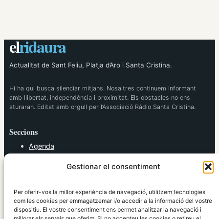
el
ridaura
Actualitat de Sant Feliu, Platja d’Aro i Santa Cristina.
Hi ha qui busca silenciar mitjans. Nosaltres continuem informant
amb llibertat, independència i proximitat. Els obstacles no ens
aturaran. Editat amb orgull per l’Associació Ràdio Santa Cristina.
Seccions
Agenda
Cultura
Gestionar el consentiment
Diversos
Esports
Política
Per oferir-vos la millor experiència de navegació, utilitzem tecnologies
Societat
com les cookies per emmagatzemar i/o accedir a la informació del vostre
dispositiu. El vostre consentiment ens permet analitzar la navegació i
Tendències
millorar els serveis que oferim. Si no accepteu les cookies o retireu el