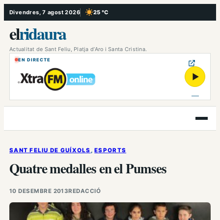
Vés
Divendres, 7 agost 2026
25 °C
, Cel serè
al
el
ridaura
contingut
Actualitat de Sant Feliu, Platja d’Aro i Santa Cristina.
EN DIRECTE
▶
Obre
el
menú
SANT FELIU DE GUÍXOLS
, 
ESPORTS
Quatre medalles en el Pumses
10 DESEMBRE 2013
REDACCIÓ