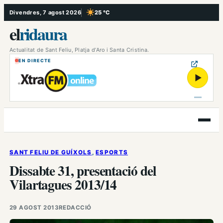
Vés
Divendres, 7 agost 2026
25 °C
, Cel serè
al
el
ridaura
contingut
Actualitat de Sant Feliu, Platja d’Aro i Santa Cristina.
EN DIRECTE
▶
Obre
el
menú
SANT FELIU DE GUÍXOLS
, 
ESPORTS
Dissabte 31, presentació del
Vilartagues 2013/14
29 AGOST 2013
REDACCIÓ