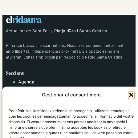
el
ridaura
Actualitat de Sant Feliu, Platja d’Aro i Santa Cristina.
Hi ha qui busca silenciar mitjans. Nosaltres continuem informant
amb llibertat, independència i proximitat. Els obstacles no ens
aturaran. Editat amb orgull per l’Associació Ràdio Santa Cristina.
Seccions
Agenda
Cultura
Gestionar el consentiment
Diversos
Esports
Política
Per oferir-vos la millor experiència de navegació, utilitzem tecnologies
Societat
com les cookies per emmagatzemar i/o accedir a la informació del vostre
dispositiu. El vostre consentiment ens permet analitzar la navegació i
Tendències
millorar els serveis que oferim. Si no accepteu les cookies o retireu el
vostre consentiment, algunes funcionalitats del lloc web poden no estar