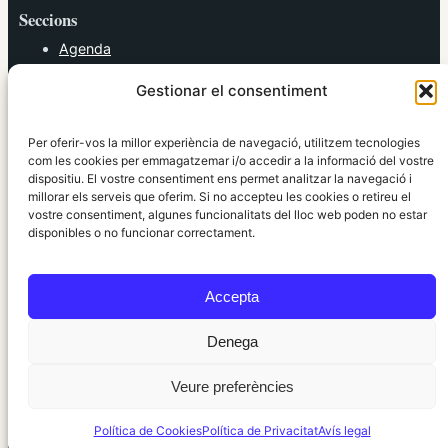
Seccions
Agenda
Cultura
Gestionar el consentiment
Diversos
Esports
Política
Per oferir-vos la millor experiència de navegació, utilitzem tecnologies
Societat
com les cookies per emmagatzemar i/o accedir a la informació del vostre
dispositiu. El vostre consentiment ens permet analitzar la navegació i
Tendències
millorar els serveis que oferim. Si no accepteu les cookies o retireu el
vostre consentiment, algunes funcionalitats del lloc web poden no estar
elRidaura.com
disponibles o no funcionar correctament.
Avís legal
Política de Privacitat
Accepta
Política de Cookies
Política Editorial
Denega
Veure preferències
© 2010 ~ 2026 elRidaura.com · Desenvolupat per
Internet Girona
Política de Cookies
Política de Privacitat
Avís legal
Informació local, clara i propera ·
Accés administració