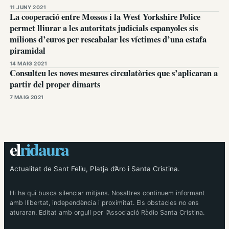
11 JUNY 2021
La cooperació entre Mossos i la West Yorkshire Police
permet lliurar a les autoritats judicials espanyoles sis
milions d’euros per rescabalar les víctimes d’una estafa
piramidal
14 MAIG 2021
Consulteu les noves mesures circulatòries que s’aplicaran a
partir del proper dimarts
7 MAIG 2021
el
ridaura
Actualitat de Sant Feliu, Platja d’Aro i Santa Cristina.
Hi ha qui busca silenciar mitjans. Nosaltres continuem informant
amb llibertat, independència i proximitat. Els obstacles no ens
aturaran. Editat amb orgull per l’Associació Ràdio Santa Cristina.