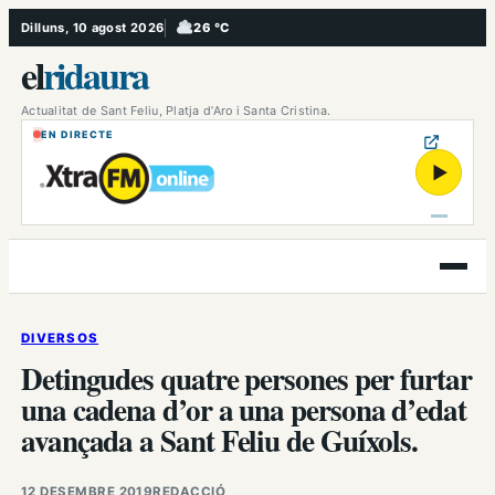
Vés
Dilluns, 10 agost 2026
26 °C
, Ennuvolat
al
el
ridaura
contingut
Actualitat de Sant Feliu, Platja d’Aro i Santa Cristina.
EN DIRECTE
▶
Obre
el
menú
DIVERSOS
Detingudes quatre persones per furtar
una cadena d’or a una persona d’edat
avançada a Sant Feliu de Guíxols.
12 DESEMBRE 2019
REDACCIÓ