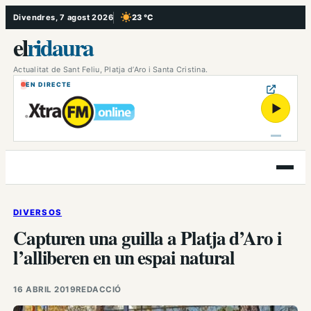
Vés
Divendres, 7 agost 2026
23 °C
, Cel serè
al
el
ridaura
contingut
Actualitat de Sant Feliu, Platja d’Aro i Santa Cristina.
EN DIRECTE
▶
Obre
el
menú
DIVERSOS
Capturen una guilla a Platja d’Aro i
l’alliberen en un espai natural
16 ABRIL 2019
REDACCIÓ