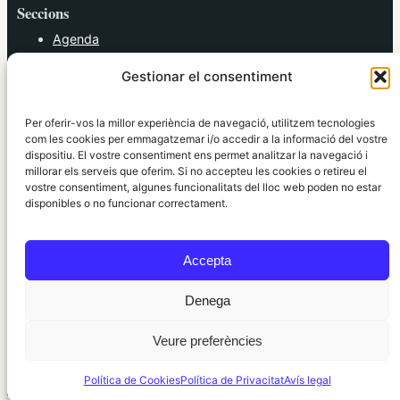
Seccions
Agenda
Cultura
Gestionar el consentiment
Diversos
Esports
Política
Per oferir-vos la millor experiència de navegació, utilitzem tecnologies
Societat
com les cookies per emmagatzemar i/o accedir a la informació del vostre
dispositiu. El vostre consentiment ens permet analitzar la navegació i
Tendències
millorar els serveis que oferim. Si no accepteu les cookies o retireu el
vostre consentiment, algunes funcionalitats del lloc web poden no estar
elRidaura.com
disponibles o no funcionar correctament.
Avís legal
Política de Privacitat
Accepta
Política de Cookies
Política Editorial
Denega
Veure preferències
© 2010 ~ 2026 elRidaura.com · Desenvolupat per
Internet Girona
Política de Cookies
Política de Privacitat
Avís legal
Informació local, clara i propera ·
Accés administració