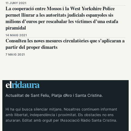
11 JUNY 2021
La cooperació entre Mossos i la West Yorkshire Police
permet lliurar a les autoritats judicials espanyoles sis
milions d’euros per rescabalar les víctimes d’una estafa
piramidal
14 MAIG 2021
Consulteu les noves mesures circulatòries que s’aplicaran a
partir del proper dimarts
7 MAIG 2021
el
ridaura
Actualitat de Sant Feliu, Platja d’Aro i Santa Cristina.
Hi ha qui busca silenciar mitjans. Nosaltres continuem informant
amb llibertat, independència i proximitat. Els obstacles no ens
aturaran. Editat amb orgull per l’Associació Ràdio Santa Cristina.