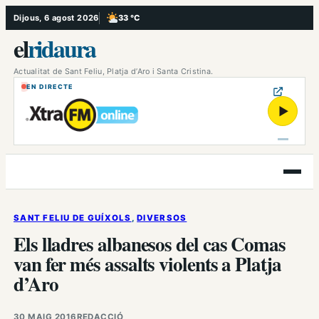
Vés
Dijous, 6 agost 2026
33 °C
, Poc ennuvolat
al
el
ridaura
contingut
Actualitat de Sant Feliu, Platja d’Aro i Santa Cristina.
EN DIRECTE
▶
Obre
el
menú
SANT FELIU DE GUÍXOLS
, 
DIVERSOS
Els lladres albanesos del cas Comas
van fer més assalts violents a Platja
d’Aro
30 MAIG 2016
REDACCIÓ