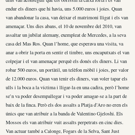
endur els diners que hi havia, uns 5.000 euros i joies. Quan
van abandonar la casa, van deixar el matrimoni lligat i els van
amenaçar. Uns dies abans, el 10 de novembre del 2010, van
assaltar un jubilat alemany, exempleat de Mercedes, a la seva
casa del Mas Ros. Quan l’home, que esperava una visita, va
anar a obrir la porta en sentir el timbre, uns encaputxats el van
colpejar i el van amenaçar perquè els donés els diners. Li van
robar 500 euros, un portàtil, un telèfon mòbil i joies, per valor
de 12.000 euros. Quan van tenir els diners, van voler tapar els
ulls i la boca a la víctima i lligar-la en una cadira, però l’home
se’n va poder desempallegar i va poder amagar-se a la part de
baix de la finca. Però els dos assalts a Platja d’Aro no eren els
únics que van atribuir a la banda de Valentino Gjeloshi. Els
Mossos els van atribuir vuit assalts perpetrats en cinc dies.
Van actuar també a Calonge, Fogars de la Selva, Sant Just