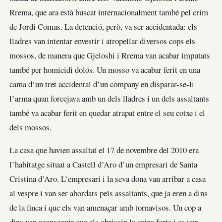
Rrema, que ara està buscat internacionalment també pel crim
de Jordi Comas. La detenció, però, va ser accidentada: els
lladres van intentar envestir i atropellar diversos cops els
mossos, de manera que Gjeloshi i Rrema van acabar imputats
també per homicidi dolós. Un mosso va acabar ferit en una
cama d’un tret accidental d’un company en disparar-se-li
l’arma quan forcejava amb un dels lladres i un dels assaltants
també va acabar ferit en quedar atrapat entre el seu cotxe i el
dels mossos.
La casa que havien assaltat el 17 de novembre del 2010 era
l’habitatge situat a Castell d’Aro d’un empresari de Santa
Cristina d’Aro. L’empresari i la seva dona van arribar a casa
al vespre i van ser abordats pels assaltants, que ja eren a dins
de la finca i que els van amenaçar amb tornavisos. Un cop a
dins van aconseguir que els obrissin la caixa forta i es van