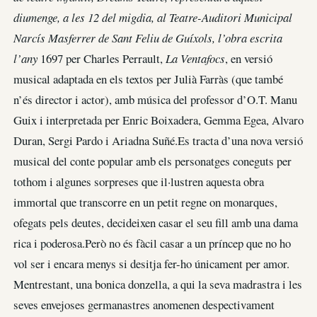
diumenge, a les 12 del migdia, al Teatre-Auditori Municipal
Narcís Masferrer de Sant Feliu de Guíxols, l’obra escrita
l’any
1697 per Charles Perrault,
La Ventafocs
, en versió
musical adaptada en els textos per Julià Farràs (que també
n’és director i actor), amb música del professor d’O.T. Manu
Guix i interpretada per Enric Boixadera, Gemma Egea, Alvaro
Duran, Sergi Pardo i Ariadna Suñé.Es tracta d’una nova versió
musical del conte popular amb els personatges coneguts per
tothom i algunes sorpreses que il·lustren aquesta obra
immortal que transcorre en un petit regne on monarques,
ofegats pels deutes, decideixen casar el seu fill amb una dama
rica i poderosa.Però no és fàcil casar a un príncep que no ho
vol ser i encara menys si desitja fer-ho únicament per amor.
Mentrestant, una bonica donzella, a qui la seva madrastra i les
seves envejoses germanastres anomenen despectivament