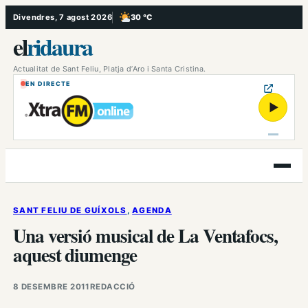
Vés
Divendres, 7 agost 2026
30 °C
, Poc ennuvolat
al
el
ridaura
contingut
Actualitat de Sant Feliu, Platja d’Aro i Santa Cristina.
EN DIRECTE
▶
Obre
el
menú
SANT FELIU DE GUÍXOLS
, 
AGENDA
Una versió musical de La Ventafocs,
aquest diumenge
8 DESEMBRE 2011
REDACCIÓ