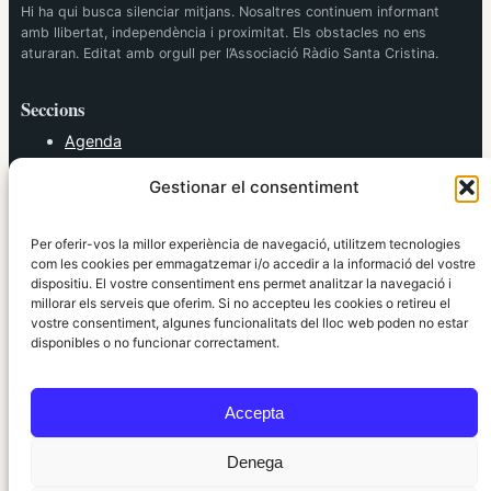
Hi ha qui busca silenciar mitjans. Nosaltres continuem informant
amb llibertat, independència i proximitat. Els obstacles no ens
aturaran. Editat amb orgull per l’Associació Ràdio Santa Cristina.
Seccions
Agenda
Cultura
Gestionar el consentiment
Diversos
Esports
Política
Per oferir-vos la millor experiència de navegació, utilitzem tecnologies
Societat
com les cookies per emmagatzemar i/o accedir a la informació del vostre
dispositiu. El vostre consentiment ens permet analitzar la navegació i
Tendències
millorar els serveis que oferim. Si no accepteu les cookies o retireu el
vostre consentiment, algunes funcionalitats del lloc web poden no estar
elRidaura.com
disponibles o no funcionar correctament.
Avís legal
Política de Privacitat
Accepta
Política de Cookies
Política Editorial
Denega