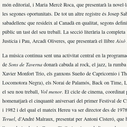
món editorial, i Maria Mercè Roca, que presentarà la novel·
les segones oportunitats. De tot un altre registre és Josep Sa
sabadellenc que resideix al Canadà en qualitat, segons definici
públic un tast del seu treball. La secció literària la complet
Això 
Justícia i Pau, Arcadi Oliveres, que presentarà el llibre
La música continua sent una activitat central en la programaci
Sons de Taverna
de
donarà cabuda al rock, el jazz, la rumba 
Xavier Monfort Trio, els ganxons Sueño de Capricornio i T
Locomotora Negra), els Norai de Palamós, Back on Time, La
Vol menor
el seu nou treball,
. El cicle de cinema, coordinat
homenatjarà el cinquantè aniversari del primer Festival de C
i 1982 i del qual el mateix Hereu va ser director des de 1978
Teruel
, d’André Malraux, presentat per Antoni Cisteró, que h