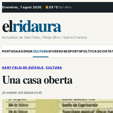
Vés
Divendres, 7 agost 2026
25 °C
Vall d’Aro
, Cel serè
al
el
ridaura
contingut
Actualitat de Sant Feliu, Platja d’Aro i Santa Cristina.
PORTADA
AGENDA
CULTURA
DIVERSOS
ESPORTS
POLÍTICA
SOCIETA
SANT FELIU DE GUÍXOLS
, 
CULTURA
Una casa oberta
25 GENER 2012
REDACCIÓ