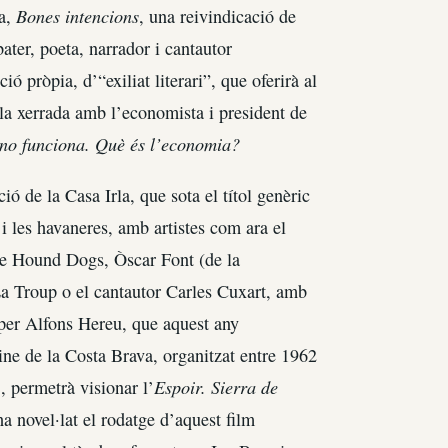
Bones intencions
la,
, una reivindicació de
bater, poeta, narrador i cantautor
ó pròpia, d’“exiliat literari”, que oferirà al
a la xerrada amb l’economista i president de
no funciona. Què és l’economia?
ó de la Casa Irla, que sota el títol genèric
i les havaneres, amb artistes com ara el
he Hound Dogs, Òscar Font (de la
 Troup o el cantautor Carles Cuxart, amb
 per Alfons Hereu, que aquest any
ine de la Costa Brava, organitzat entre 1962
Espoir. Sierra de
, permetrà visionar l’
a novel·lat el rodatge d’aquest film