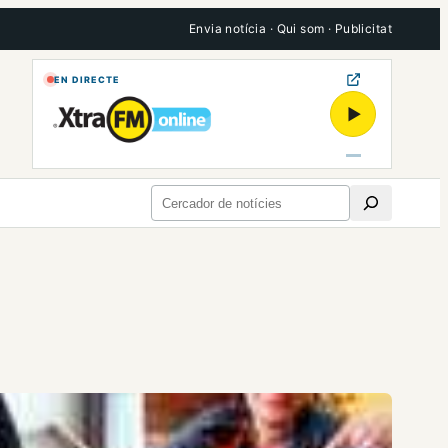
Envia notícia
·
Qui som
·
Publicitat
EN DIRECTE
▶
Cerca