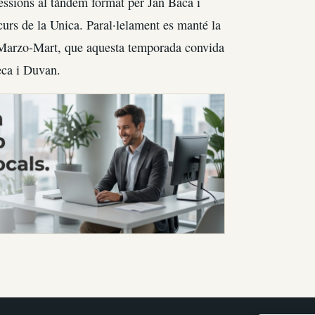
essions al tàndem format per Jan Baca i
curs de la Unica. Paral·lelament es manté la
l Marzo-Mart, que aquesta temporada convida
eca i Duvan.