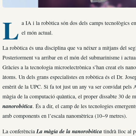
L
a IA i la robòtica són dos dels camps tecnològics 
el món actual.
La robòtica és una disciplina que va néixer a mitjans del segl
Posteriorment va arribar en el món del submarinisme i actua
Gràcies a la tecnologia microelectrònica s’han creat els nan
àtoms. Un dels grans especialistes en robòtica és el Dr. Jose
emèrit de la UPC. Si fa tot just un any va ser convidat pel
màgia de la computació quàntica, el proper dissabte 30 de m
nanorobòtica
. És a dir, el camp de les tecnologies emergen
amb components en l’escala nanomètrica (10−9 metres).
La màgia de la nanorobòtica
La conferència
tindrà lloc al p