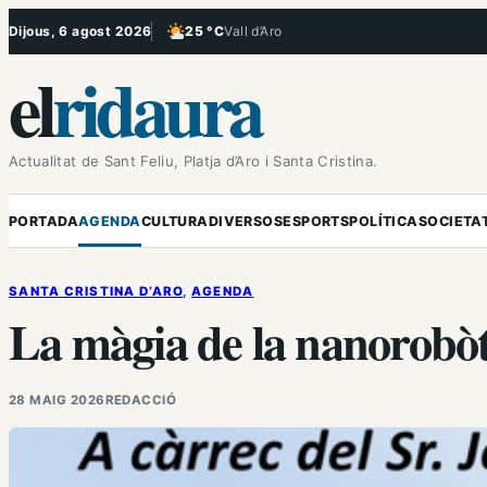
Vés
Dijous, 6 agost 2026
25 °C
Vall d’Aro
, Poc ennuvolat
al
el
ridaura
contingut
Actualitat de Sant Feliu, Platja d’Aro i Santa Cristina.
PORTADA
AGENDA
CULTURA
DIVERSOS
ESPORTS
POLÍTICA
SOCIETA
SANTA CRISTINA D’ARO
, 
AGENDA
La màgia de la nanorobòt
28 MAIG 2026
REDACCIÓ