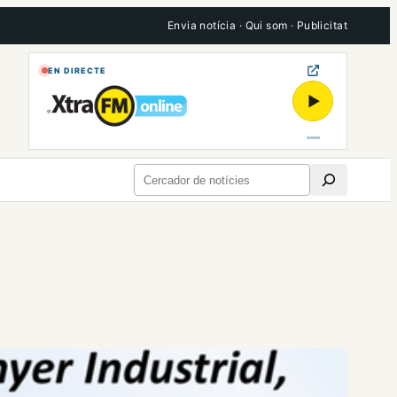
Envia notícia
·
Qui som
·
Publicitat
EN DIRECTE
▶
Cerca