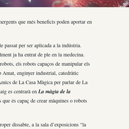
emergents que més beneficis poden aportar en
e passat per ser aplicada a la indústria.
lment ja ha entrat de ple en la medecina.
orobots, els robots capaços de manipular els
p Amat, enginyer industrial, catedràtic
s Amics de La Casa Màgica per parlar de La
La màgia de la
aig es centrarà en
ts que és capaç de crear màquines o robots
roper dissabte, a la sala d’exposicions “la