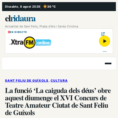
Vés
Dissabte, 8 agost 2026
30 °C
, Cel serè
al
el
ridaura
contingut
Actualitat de Sant Feliu, Platja d’Aro i Santa Cristina.
EN DIRECTE
▶
Obre
el
menú
SANT FELIU DE GUÍXOLS
, 
CULTURA
La funció ‘La caiguda dels déus’ obre
aquest diumenge el XVI Concurs de
Teatre Amateur Ciutat de Sant Feliu
de Guíxols