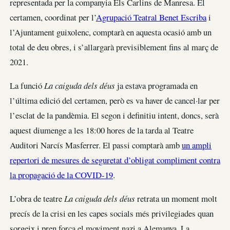
representada per la companyia Els Carlins de Manresa. El
certamen, coordinat per l’
Agrupació Teatral Benet Escriba
i
l’Ajuntament guixolenc, comptarà en aquesta ocasió amb un
total de deu obres, i s’allargarà previsiblement fins al març de
2021.
La funció
La caiguda dels déus
ja estava programada en
l’última edició del certamen, però es va haver de cancel·lar per
l’esclat de la pandèmia. El segon i definitiu intent, doncs, serà
aquest diumenge a les 18:00 hores de la tarda al Teatre
Auditori Narcís Masferrer. El passi comptarà amb
un ampli
repertori de mesures de seguretat d’obligat compliment contra
la propagació de la COVID-19
.
L’obra de teatre
La caiguda dels déus
retrata un moment molt
precís de la crisi en les capes socials més privilegiades quan
sorgeix i pren força el moviment nazi a Alemanya. La