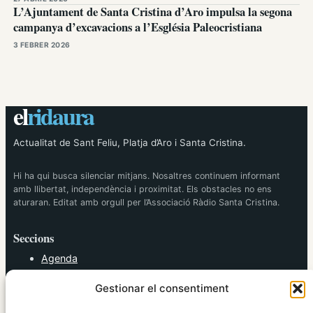
L’Ajuntament de Santa Cristina d’Aro impulsa la segona
campanya d’excavacions a l’Església Paleocristiana
3 FEBRER 2026
el
ridaura
Actualitat de Sant Feliu, Platja d’Aro i Santa Cristina.
Hi ha qui busca silenciar mitjans. Nosaltres continuem informant
amb llibertat, independència i proximitat. Els obstacles no ens
aturaran. Editat amb orgull per l’Associació Ràdio Santa Cristina.
Seccions
Agenda
Cultura
Gestionar el consentiment
Diversos
Esports