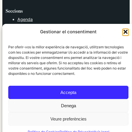
Seccions
Agenda
Cultura
Gestionar el consentiment
Diversos
Esports
Política
Per oferir-vos la millor experiència de navegació, utilitzem tecnologies
Societat
com les cookies per emmagatzemar i/o accedir a la informació del vostre
dispositiu. El vostre consentiment ens permet analitzar la navegació i
Tendències
millorar els serveis que oferim. Si no accepteu les cookies o retireu el
vostre consentiment, algunes funcionalitats del lloc web poden no estar
elRidaura.com
disponibles o no funcionar correctament.
Avís legal
Política de Privacitat
Accepta
Política de Cookies
Política Editorial
Denega
Veure preferències
© 2010 ~ 2026 elRidaura.com · Desenvolupat per
Internet Girona
Política de Cookies
Política de Privacitat
Avís legal