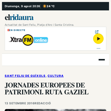
Vés
Diumenge, 9 agost 2026
24 °C
, Cel serè
al
el
ridaura
contingut
Actualitat de Sant Feliu, Platja d’Aro i Santa Cristina.
EN DIRECTE
▶
Obre
el
menú
SANT FELIU DE GUÍXOLS
, 
CULTURA
JORNADES EUROPEES DE
PATRIMONI. RUTA GAZIEL
13 SETEMBRE 2016
REDACCIÓ