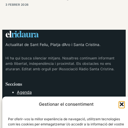
3 FEBRER 2026
el
ridaura
Actualitat de Sant Feliu, Platja d’Aro i Santa Cristina.
Hi ha qui busca silenciar mitjans. Nosaltres continuem informant
amb llibertat, independència i proximitat. Els obstacles no ens
aturaran. Editat amb orgull per l’Associació Ràdio Santa Cristina.
Seccions
Agenda
Cultura
Gestionar el consentiment
Diversos
Esports
Política
Per oferir-vos la millor experiència de navegació, utilitzem tecnologies
Societat
com les cookies per emmagatzemar i/o accedir a la informació del vostre