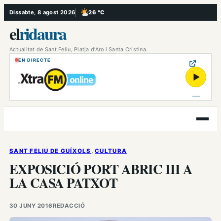
Vés
Dissabte, 8 agost 2026
26 °C
, Poc ennuvolat
al
el
ridaura
contingut
Actualitat de Sant Feliu, Platja d’Aro i Santa Cristina.
EN DIRECTE
▶
Obre
el
menú
SANT FELIU DE GUÍXOLS
, 
CULTURA
EXPOSICIÓ PORT ABRIC III A
LA CASA PATXOT
30 JUNY 2016
REDACCIÓ