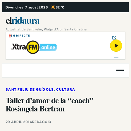
Vés
Divendres, 7 agost 2026
32 °C
, Cel serè
al
el
ridaura
contingut
Actualitat de Sant Feliu, Platja d’Aro i Santa Cristina.
EN DIRECTE
▶
Obre
el
menú
SANT FELIU DE GUÍXOLS
, 
CULTURA
Taller d’amor de la “coach”
Rosàngela Bertran
29 ABRIL 2016
REDACCIÓ