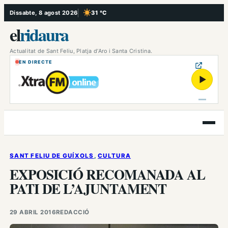
Vés
Dissabte, 8 agost 2026
31 °C
, Cel serè
al
el
ridaura
contingut
Actualitat de Sant Feliu, Platja d’Aro i Santa Cristina.
EN DIRECTE
▶
Obre
el
menú
SANT FELIU DE GUÍXOLS
, 
CULTURA
EXPOSICIÓ RECOMANADA AL
PATI DE L’AJUNTAMENT
29 ABRIL 2016
REDACCIÓ