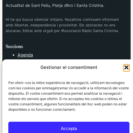
Actualitat de Sant Feliu, Platja d’Aro i Santa Cristina.
Hi ha qui busca silenciar mitjans. Nosaltres continuem informant
amb llibertat, independència i proximitat. Els obstacles no ens
aturaran. Editat amb orgull per l’Associació Ràdio Santa Cristina.
Seccions
Agenda
Cultura
Gestionar el consentiment
Diversos
Esports
Política
Per oferir-vos la millor experiència de navegació, utilitzem tecnologies
Societat
com les cookies per emmagatzemar i/o accedir a la informació del vostre
dispositiu. El vostre consentiment ens permet analitzar la navegació i
Tendències
millorar els serveis que oferim. Si no accepteu les cookies o retireu el
vostre consentiment, algunes funcionalitats del lloc web poden no estar
elRidaura.com
disponibles o no funcionar correctament.
Avís legal
Política de Privacitat
Accepta
Política de Cookies