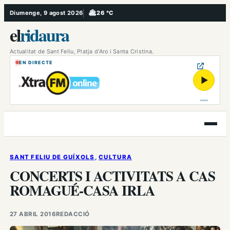
Vés
Diumenge, 9 agost 2026
26 °C
, Ennuvolat
al
el
ridaura
contingut
Actualitat de Sant Feliu, Platja d’Aro i Santa Cristina.
EN DIRECTE
▶
Obre
el
menú
SANT FELIU DE GUÍXOLS
, 
CULTURA
CONCERTS I ACTIVITATS A CAS
ROMAGUÉ-CASA IRLA
27 ABRIL 2016
REDACCIÓ