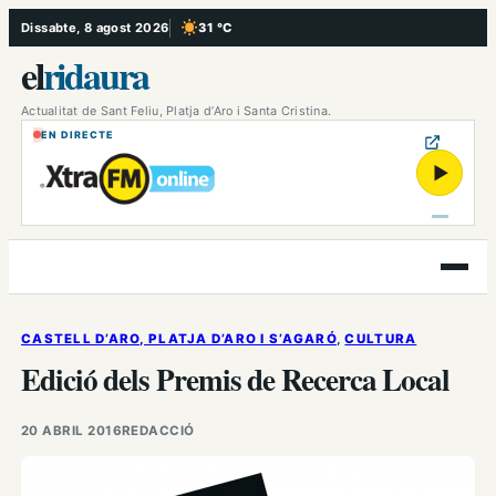
Vés
Dissabte, 8 agost 2026
31 °C
, Cel serè
al
el
ridaura
contingut
Actualitat de Sant Feliu, Platja d’Aro i Santa Cristina.
EN DIRECTE
▶
Obre
el
menú
CASTELL D’ARO, PLATJA D’ARO I S’AGARÓ
, 
CULTURA
Edició dels Premis de Recerca Local
20 ABRIL 2016
REDACCIÓ