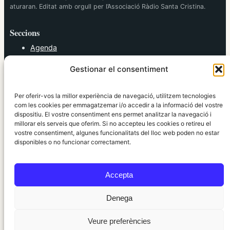
aturaran. Editat amb orgull per l’Associació Ràdio Santa Cristina.
Seccions
Agenda
Cultura
Gestionar el consentiment
Diversos
Esports
Política
Per oferir-vos la millor experiència de navegació, utilitzem tecnologies
Societat
com les cookies per emmagatzemar i/o accedir a la informació del vostre
dispositiu. El vostre consentiment ens permet analitzar la navegació i
Tendències
millorar els serveis que oferim. Si no accepteu les cookies o retireu el
vostre consentiment, algunes funcionalitats del lloc web poden no estar
elRidaura.com
disponibles o no funcionar correctament.
Avís legal
Política de Privacitat
Accepta
Política de Cookies
Política Editorial
Denega
Veure preferències