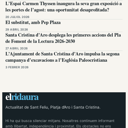
L’Espai Carmen Thyssen inaugura la seva gran exposició a
les portes de l’agost: una oportunitat desaprofitada?
20 JULIOL 2026
El substitut, amb Pep Plaza
29 ABRIL 2026
Santa Cristina d’Aro desplega les primeres accions del Pla
de Foment de la Lectura 2026-2030
27 ABRIL 2026
L’Ajuntament de Santa Cristina d’Aro impulsa la segona
campanya d’excavacions a l’Església Paleocristiana
3 FEBRER 2026
el
ridaura
Actualitat de Sant Feliu, Platja d’Aro i Santa Cristina.
Hi ha qui busca silenciar mitjans. Nosaltres continuem informant
amb llibertat, independència i proximitat. Els obstacles no ens