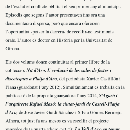
de l’esclat el conflicte bèl·lic i el seu primer any al municipi.
Episodis que segons l’autor presentaven fins ara una
documentació dispersa, però que encara ofereixen
l’oportunitat -potser la darrera- de recollir-ne testimonis
orals. L’autor és doctor en Història per la Universitat de
Girona.
Els dos volums donen continuïtat al primer llibre de la
col·lecció:
Nit d’Aro. L’evolució de les sales de festes i
discoteques a Platja d’Aro
,
del periodista Xavier Castillón i
Plana (guardonat l’any 2012). Simultàniament es treballa en la
publicació de la proposta guanyadora l’any 2014,
S’Agaró i
l’arquitecte Rafael Masó: la ciutat-jardí de Castell-Platja
d’Aro
,
de José Javier Guidi Sánchez i Sílvia Gómez Bermejo.
Alhora, tot just fa uns mesos es va escollir el projecte
vencedor de la quarta edició (2015):
La Vall d’Aro en temps