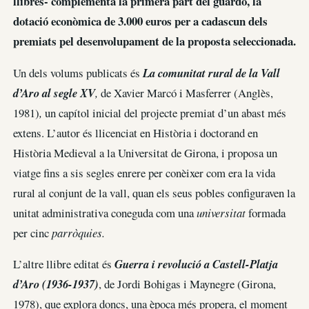
llibres- complementa la primera part del guardó, la
dotació econòmica de 3.000 euros per a cadascun dels
premiats pel desenvolupament de la proposta seleccionada.
Un dels volums publicats és
La comunitat rural de la Vall
d’Aro al segle XV
,
de Xavier Marcó i Masferrer (Anglès,
1981)
,
un capítol inicial del projecte premiat d’un abast més
extens. L’autor és llicenciat en Història i doctorand en
Història Medieval a la Universitat de Girona, i proposa un
viatge fins a sis segles enrere per conèixer com era la vida
rural al conjunt de la vall, quan els seus pobles configuraven la
unitat administrativa coneguda com una
universitat
formada
per cinc
parròquies.
L’altre llibre editat és
Guerra i revolució a Castell-Platja
d’Aro (1936-1937)
, de Jordi Bohigas i Maynegre (Girona,
1978), que explora doncs, una època més propera, el moment