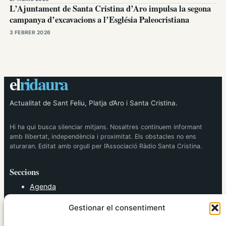
L’Ajuntament de Santa Cristina d’Aro impulsa la segona
campanya d’excavacions a l’Església Paleocristiana
3 FEBRER 2026
el
ridaura
Actualitat de Sant Feliu, Platja d’Aro i Santa Cristina.
Hi ha qui busca silenciar mitjans. Nosaltres continuem informant
amb llibertat, independència i proximitat. Els obstacles no ens
aturaran. Editat amb orgull per l’Associació Ràdio Santa Cristina.
Seccions
Agenda
Cultura
Gestionar el consentiment
Diversos
Esports