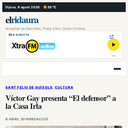
Vés
Dijous, 6 agost 2026
33 °C
, Cel serè
al
el
ridaura
contingut
Actualitat de Sant Feliu, Platja d’Aro i Santa Cristina.
EN DIRECTE
▶
Obre
el
menú
SANT FELIU DE GUÍXOLS
, 
CULTURA
Víctor Gay presenta “El defensor” a
la Casa Irla
6 ABRIL 2016
REDACCIÓ