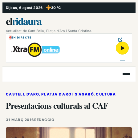
Vés
Dijous, 6 agost 2026
30 °C
, Cel serè
al
el
ridaura
contingut
Actualitat de Sant Feliu, Platja d’Aro i Santa Cristina.
EN DIRECTE
▶
Obre
el
menú
CASTELL D’ARO, PLATJA D’ARO I S’AGARÓ
, 
CULTURA
Presentacions culturals al CAF
31 MARÇ 2016
REDACCIÓ