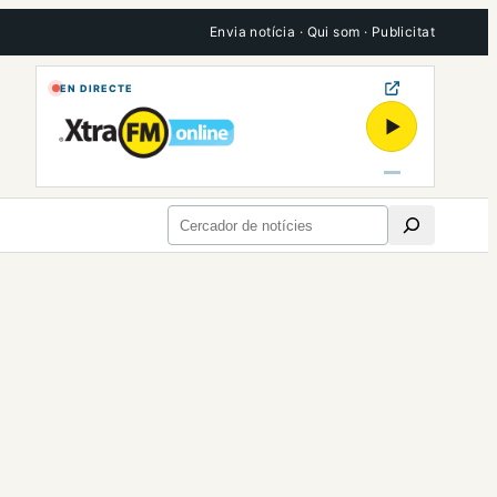
Envia notícia
·
Qui som
·
Publicitat
EN DIRECTE
▶
Cerca