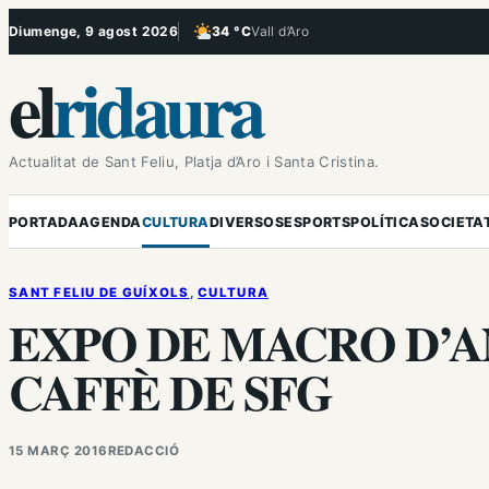
Vés
Diumenge, 9 agost 2026
34 °C
Vall d’Aro
, Poc ennuvolat
al
el
ridaura
contingut
Actualitat de Sant Feliu, Platja d’Aro i Santa Cristina.
PORTADA
AGENDA
CULTURA
DIVERSOS
ESPORTS
POLÍTICA
SOCIETA
SANT FELIU DE GUÍXOLS
, 
CULTURA
EXPO DE MACRO D’A
CAFFÈ DE SFG
15 MARÇ 2016
REDACCIÓ