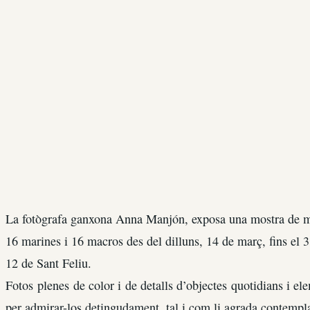
La fotògrafa ganxona Anna Manjón, exposa una mostra de ma
16 marines i 16 macros des del dilluns, 14 de març, fins el 3
12 de Sant Feliu.
Fotos plenes de color i de detalls d’objectes quotidians i el
per admirar-los detingudament, tal i com li agrada contempla