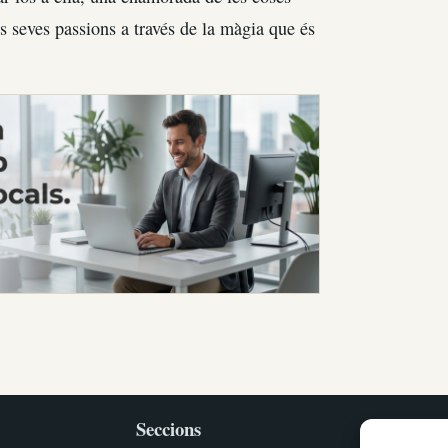
 seves passions a través de la màgia que és
Seccions