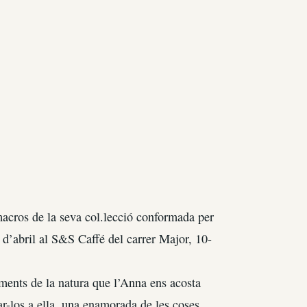
cros de la seva col.lecció conformada per
 d’abril al S&S Caffé del carrer Major, 10-
ements de la natura que l’Anna ens acosta
r-los a ella, una enamorada de les coses