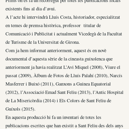
Films on es fa un recorregut per totes les publicacions locals
existents fins al dia d’avui.
A l’acte hi intervindrà Lluís Costa, historiador, especialitzat
en temes de premsa històrica, professor titular de
Comunicació i Publicitat i actualment Vicedegà de la Facultat
de Turisme de la Universitat de Girona.
Com ja hem informat anteriorment, aquest és en novè
documental d’aquesta sèrie de la cineasta guixolenca que
anteriorment ja havia realitzat L’Avi Miquel (2008), Viure el
passat (2009), Àlbum de Fotos de Lluís Palahí (2010), Narcís
Masferrer i Buixó (2011), Ganxons a Guinea Equatorial
(2012), l’Associació Emad Sant Feliu (2013), l’Antic Hospital
de La Misericòrdia (2014) i Els Colors de Sant Feliu de
Guíxols (2015).
En aquesta producció hi fa un inventari de totes les
publicacions escrites que han existit a Sant Feliu des dels anys