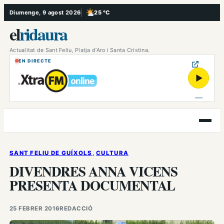
Vés
Diumenge, 9 agost 2026
25 °C
, Poc ennuvolat
al
el
ridaura
contingut
Actualitat de Sant Feliu, Platja d’Aro i Santa Cristina.
EN DIRECTE
▶
Obre
el
menú
SANT FELIU DE GUÍXOLS
, 
CULTURA
DIVENDRES ANNA VICENS
PRESENTA DOCUMENTAL
25 FEBRER 2016
REDACCIÓ