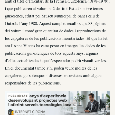
amb el títol d’Inventari de la Premsa Guixolenca (1878-1979),
i que publicaren al volum n. 2 de títol Estudis sobre temes
guixolencs, editat pel Museu Municipal de Sant Feliu de
Guíxols l’any 1980. Aquest complet recull ocupa 83 pàgines
del volum i conté gran quantitat de dades i reproduccions de
les capçaleres de les publicacions inventariades. El que ha fet
ara l’Anna Vicens ha estat posar en imatges les dades de les
publicacions guixolenques de tots aquests anys, algunes
d’elles actualitzades i que l’espectador podrà visualitzar-les.
En el documental també s’hi poden veure moltes de les
capçaleres guixolenques i diverses entrevistes amb alguns
responsables de les publicacions.
PUBLICITAT