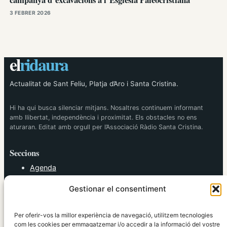
3 FEBRER 2026
el
ridaura
Actualitat de Sant Feliu, Platja d’Aro i Santa Cristina.
Hi ha qui busca silenciar mitjans. Nosaltres continuem informant
amb llibertat, independència i proximitat. Els obstacles no ens
aturaran. Editat amb orgull per l’Associació Ràdio Santa Cristina.
Seccions
Agenda
Cultura
Gestionar el consentiment
Diversos
Esports
Política
Per oferir-vos la millor experiència de navegació, utilitzem tecnologies
Societat
com les cookies per emmagatzemar i/o accedir a la informació del vostre