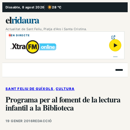
Vés
Dissabte, 8 agost 2026
28 °C
, Cel serè
al
el
ridaura
contingut
Actualitat de Sant Feliu, Platja d’Aro i Santa Cristina.
EN DIRECTE
▶
Obre
el
menú
SANT FELIU DE GUÍXOLS
, 
CULTURA
Programa per al foment de la lectura
infantil a la Biblioteca
19 GENER 2016
REDACCIÓ