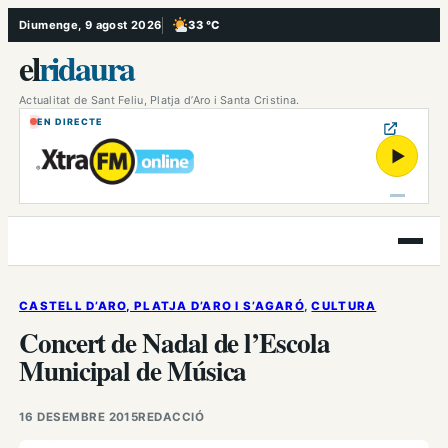
Vés
Diumenge, 9 agost 2026
33 °C
, Poc ennuvolat
al
el
ridaura
contingut
Actualitat de Sant Feliu, Platja d’Aro i Santa Cristina.
EN DIRECTE
▶
Obre
el
menú
CASTELL D’ARO, PLATJA D’ARO I S’AGARÓ
, 
CULTURA
Concert de Nadal de l’Escola
Municipal de Música
16 DESEMBRE 2015
REDACCIÓ