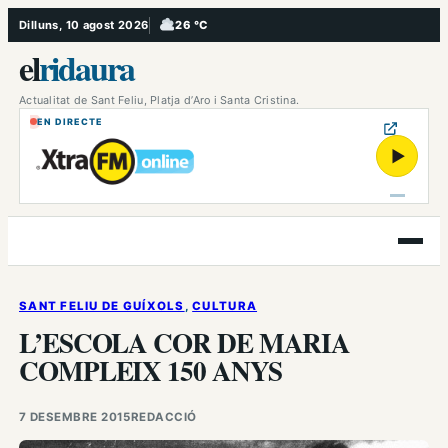
Vés
Dilluns, 10 agost 2026
26 °C
, Ennuvolat
al
el
ridaura
contingut
Actualitat de Sant Feliu, Platja d’Aro i Santa Cristina.
EN DIRECTE
▶
Obre
el
menú
SANT FELIU DE GUÍXOLS
, 
CULTURA
L’ESCOLA COR DE MARIA
COMPLEIX 150 ANYS
7 DESEMBRE 2015
REDACCIÓ