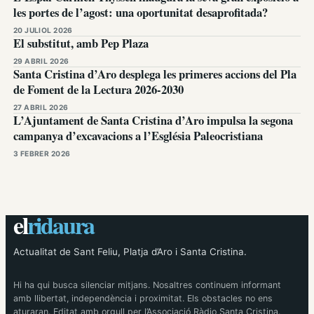
les portes de l’agost: una oportunitat desaprofitada?
20 JULIOL 2026
El substitut, amb Pep Plaza
29 ABRIL 2026
Santa Cristina d’Aro desplega les primeres accions del Pla
de Foment de la Lectura 2026-2030
27 ABRIL 2026
L’Ajuntament de Santa Cristina d’Aro impulsa la segona
campanya d’excavacions a l’Església Paleocristiana
3 FEBRER 2026
el
ridaura
Actualitat de Sant Feliu, Platja d’Aro i Santa Cristina.
Hi ha qui busca silenciar mitjans. Nosaltres continuem informant
amb llibertat, independència i proximitat. Els obstacles no ens
aturaran. Editat amb orgull per l’Associació Ràdio Santa Cristina.