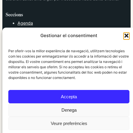
Seccions
Agenda
Cultura
Gestionar el consentiment
Diversos
Esports
Política
Per oferir-vos la millor experiència de navegació, utilitzem tecnologies
Societat
com les cookies per emmagatzemar i/o accedir a la informació del vostre
dispositiu. El vostre consentiment ens permet analitzar la navegació i
Tendències
millorar els serveis que oferim. Si no accepteu les cookies o retireu el
vostre consentiment, algunes funcionalitats del lloc web poden no estar
elRidaura.com
disponibles o no funcionar correctament.
Avís legal
Política de Privacitat
Accepta
Política de Cookies
Política Editorial
Denega
Veure preferències