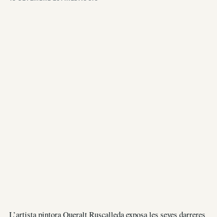
L’artista pintora Queralt Ruscalleda exposa les seves darreres