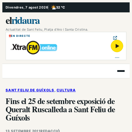
Vés
Divendres, 7 agost 2026
32 °C
, Poc ennuvolat
al
el
ridaura
contingut
Actualitat de Sant Feliu, Platja d’Aro i Santa Cristina.
EN DIRECTE
▶
Obre
el
menú
SANT FELIU DE GUÍXOLS
, 
CULTURA
Fins el 25 de setembre exposició de
Queralt Ruscalleda a Sant Feliu de
Guíxols
13 SETEMBRE 2011
REDACCIÓ