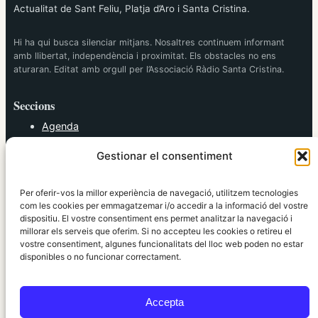
Actualitat de Sant Feliu, Platja d’Aro i Santa Cristina.
Hi ha qui busca silenciar mitjans. Nosaltres continuem informant
amb llibertat, independència i proximitat. Els obstacles no ens
aturaran. Editat amb orgull per l’Associació Ràdio Santa Cristina.
Seccions
Agenda
Cultura
Gestionar el consentiment
Diversos
Esports
Política
Per oferir-vos la millor experiència de navegació, utilitzem tecnologies
Societat
com les cookies per emmagatzemar i/o accedir a la informació del vostre
dispositiu. El vostre consentiment ens permet analitzar la navegació i
Tendències
millorar els serveis que oferim. Si no accepteu les cookies o retireu el
vostre consentiment, algunes funcionalitats del lloc web poden no estar
elRidaura.com
disponibles o no funcionar correctament.
Avís legal
Política de Privacitat
Accepta
Política de Cookies