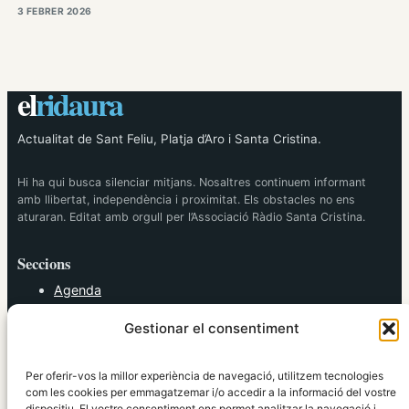
3 FEBRER 2026
el
ridaura
Actualitat de Sant Feliu, Platja d’Aro i Santa Cristina.
Hi ha qui busca silenciar mitjans. Nosaltres continuem informant
amb llibertat, independència i proximitat. Els obstacles no ens
aturaran. Editat amb orgull per l’Associació Ràdio Santa Cristina.
Seccions
Agenda
Cultura
Gestionar el consentiment
Diversos
Esports
Política
Per oferir-vos la millor experiència de navegació, utilitzem tecnologies
Societat
com les cookies per emmagatzemar i/o accedir a la informació del vostre
dispositiu. El vostre consentiment ens permet analitzar la navegació i