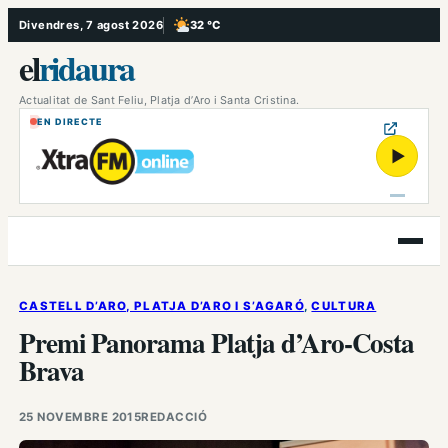
Vés
Divendres, 7 agost 2026
32 °C
, Poc ennuvolat
al
el
ridaura
contingut
Actualitat de Sant Feliu, Platja d’Aro i Santa Cristina.
EN DIRECTE
▶
Obre
el
menú
CASTELL D’ARO, PLATJA D’ARO I S’AGARÓ
, 
CULTURA
Premi Panorama Platja d’Aro-Costa
Brava
25 NOVEMBRE 2015
REDACCIÓ