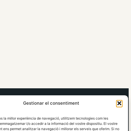
elRidaura.com
Gestionar el consentiment
Avís legal
Política de Privacitat
os la millor experiència de navegació, utilitzem tecnologies com les
Política de Cookies
emmagatzemar i/o accedir a la informació del vostre dispositiu. El vostre
Política Editorial
 ens permet analitzar la navegació i millorar els serveis que oferim. Si no