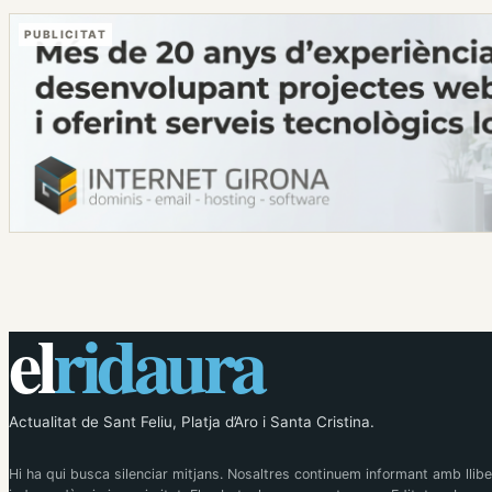
PUBLICITAT
el
ridaura
Actualitat de Sant Feliu, Platja d’Aro i Santa Cristina.
Hi ha qui busca silenciar mitjans. Nosaltres continuem informant amb llibe