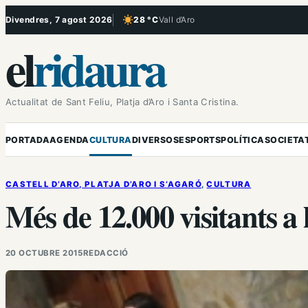
Vés
Divendres, 7 agost 2026
28 °C
Vall d’Aro
, Cel serè
al
el
ridaura
contingut
Actualitat de Sant Feliu, Platja d’Aro i Santa Cristina.
PORTADA
AGENDA
CULTURA
DIVERSOS
ESPORTS
POLÍTICA
SOCIETA
CASTELL D’ARO, PLATJA D’ARO I S’AGARÓ
, 
CULTURA
Més de 12.000 visitants a 
20 OCTUBRE 2015
REDACCIÓ