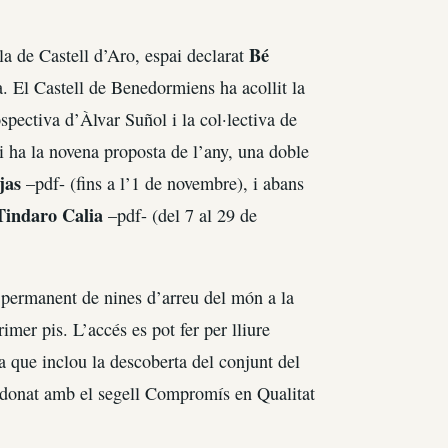
Bé
vila de Castell d’Aro, espai declarat
. El Castell de Benedormiens ha acollit la
pectiva d’Àlvar Suñol i la col·lectiva de
i ha la novena proposta de l’any, una doble
jas
–pdf- (fins a l’1 de novembre), i abans
Tindaro Calia
–pdf- (del 7 al 29 de
ó permanent de nines d’arreu del món a la
imer pis. L’accés es pot fer per lliure
a que inclou la descoberta del conjunt del
ardonat amb el segell Compromís en Qualitat