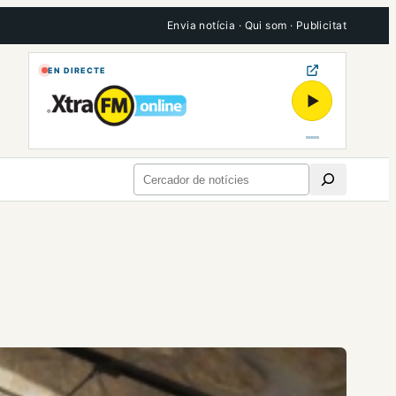
Envia notícia
·
Qui som
·
Publicitat
EN DIRECTE
▶
Cerca