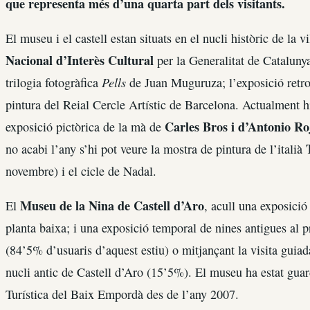
que representa més d’una quarta part dels visitants.
El museu i el castell estan situats en el nucli històric de la 
Nacional d’Interès Cultural
per la Generalitat de Catalunya
Pells
trilogia fotogràfica
de Juan Muguruza; l’exposició retros
pintura del Reial Cercle Artístic de Barcelona. Actualment h
Carles Bros i d’Antonio Ro
exposició pictòrica de la mà de
no acabi l’any s’hi pot veure la mostra de pintura de l’italià
novembre) i el cicle de Nadal.
Museu de la Nina de Castell d’Aro
El
, acull una exposici
planta baixa; i una exposició temporal de nines antigues al pr
(84’5% d’usuaris d’aquest estiu) o mitjançant la visita guiad
nucli antic de Castell d’Aro (15’5%). El museu ha estat gu
Turística del Baix Empordà des de l’any 2007.