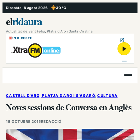
Vés
Dissabte, 8 agost 2026
30 °C
, Cel serè
al
el
ridaura
contingut
Actualitat de Sant Feliu, Platja d’Aro i Santa Cristina.
EN DIRECTE
▶
Obre
el
menú
CASTELL D’ARO, PLATJA D’ARO I S’AGARÓ
, 
CULTURA
Noves sessions de Conversa en Anglès
16 OCTUBRE 2015
REDACCIÓ