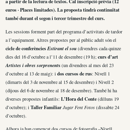
a partir de la lectura de textos. Cal inscripció prèvia (12
euros · Places limitades). La proposta tindrà continuïtat
també durant el segon i tercer trimestre del curs.
Les sessions forment part del programa d’activitats de tardor
a l’equipament. Altres propostes per al públic adult són el
cicle de conferències
Estirant el sou
(divendres cada quinze
curs d’art
dies del 16 d’octubre a l’11 de desembre (19 h);
s
Artistes i obres sorprenent
(un divendres al mes del 23
dos cursos de rus
d’octubre al 13 de maig): i
: Nivell 1
(dimarts del 3 de novembre al 15 de desembre) i Nivell 2
(dijous del 6 de novembre al 18 de desembre). També hi ha
L’Hora del Conte
diverses propostes infantils:
(dilluns 19
Taller Familiar
d’octubre); i
Jugar Fent Fotos
(dissabte 24
d’octubre).
Alhora ja han començat dos cursos de fotografia –Nivell