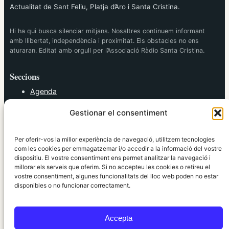
Actualitat de Sant Feliu, Platja d’Aro i Santa Cristina.
Hi ha qui busca silenciar mitjans. Nosaltres continuem informant
amb llibertat, independència i proximitat. Els obstacles no ens
aturaran. Editat amb orgull per l’Associació Ràdio Santa Cristina.
Seccions
Agenda
Cultura
Gestionar el consentiment
Diversos
Esports
Política
Per oferir-vos la millor experiència de navegació, utilitzem tecnologies
Societat
com les cookies per emmagatzemar i/o accedir a la informació del vostre
dispositiu. El vostre consentiment ens permet analitzar la navegació i
Tendències
millorar els serveis que oferim. Si no accepteu les cookies o retireu el
vostre consentiment, algunes funcionalitats del lloc web poden no estar
elRidaura.com
disponibles o no funcionar correctament.
Avís legal
Política de Privacitat
Accepta
Política de Cookies