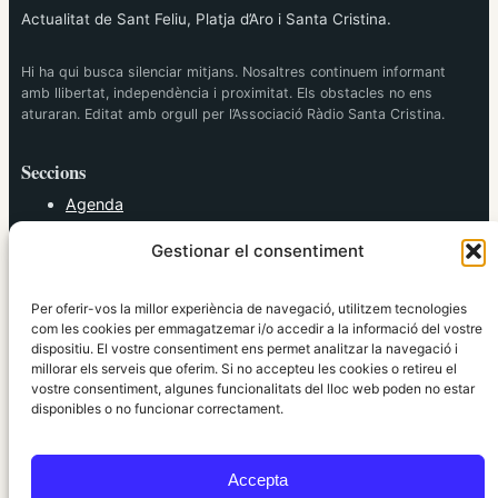
Actualitat de Sant Feliu, Platja d’Aro i Santa Cristina.
Hi ha qui busca silenciar mitjans. Nosaltres continuem informant
amb llibertat, independència i proximitat. Els obstacles no ens
aturaran. Editat amb orgull per l’Associació Ràdio Santa Cristina.
Seccions
Agenda
Cultura
Gestionar el consentiment
Diversos
Esports
Política
Per oferir-vos la millor experiència de navegació, utilitzem tecnologies
Societat
com les cookies per emmagatzemar i/o accedir a la informació del vostre
dispositiu. El vostre consentiment ens permet analitzar la navegació i
Tendències
millorar els serveis que oferim. Si no accepteu les cookies o retireu el
vostre consentiment, algunes funcionalitats del lloc web poden no estar
elRidaura.com
disponibles o no funcionar correctament.
Avís legal
Política de Privacitat
Accepta
Política de Cookies