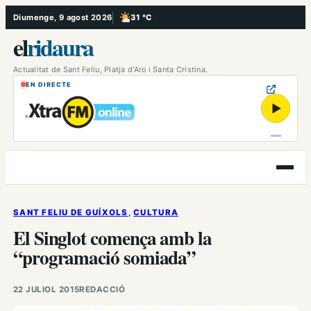
Vés
Diumenge, 9 agost 2026
31 °C
, Poc ennuvolat
al
el
ridaura
contingut
Actualitat de Sant Feliu, Platja d’Aro i Santa Cristina.
EN DIRECTE
▶
Obre
el
menú
SANT FELIU DE GUÍXOLS
, 
CULTURA
El Singlot comença amb la
“programació somiada”
22 JULIOL 2015
REDACCIÓ