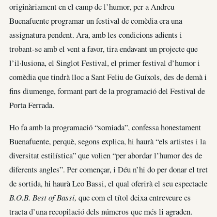
originàriament en el camp de l’humor, per a Andreu
Buenafuente programar un festival de comèdia era una
assignatura pendent. Ara, amb les condicions adients i
trobant-se amb el vent a favor, tira endavant un projecte que
l’il·lusiona, el Singlot Festival, el primer festival d’humor i
comèdia que tindrà lloc a Sant Feliu de Guíxols, des de demà i
fins diumenge, formant part de la programació del Festival de
Porta Ferrada.
Ho fa amb la programació “somiada”, confessa honestament
Buenafuente, perquè, segons explica, hi haurà “els artistes i la
diversitat estilística” que volien “per abordar l’humor des de
diferents angles”. Per començar, i Déu n’hi do per donar el tret
de sortida, hi haurà Leo Bassi, el qual oferirà el seu espectacle
B.O.B. Best of Bassi,
que com el títol deixa entreveure es
tracta d’una recopilació dels números que més li agraden.