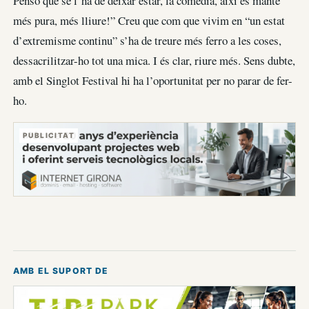
Penso que se l’ha de deixar estar, la comèdia, així es manté
més pura, més lliure!” Creu que com que vivim en “un estat
d’extremisme continu” s’ha de treure més ferro a les coses,
dessacrilitzar-ho tot una mica. I és clar, riure més. Sens dubte,
amb el Singlot Festival hi ha l’oportunitat per no parar de fer-
ho.
PUBLICITAT
AMB EL SUPORT DE