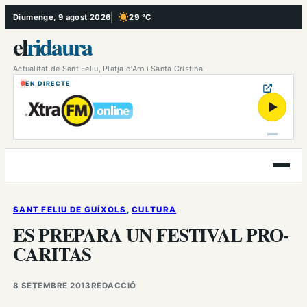
Vés
Diumenge, 9 agost 2026
29 °C
, Cel serè
al
el
ridaura
contingut
Actualitat de Sant Feliu, Platja d’Aro i Santa Cristina.
EN DIRECTE
▶
Obre
el
menú
SANT FELIU DE GUÍXOLS
, 
CULTURA
ES PREPARA UN FESTIVAL PRO-
CARITAS
8 SETEMBRE 2013
REDACCIÓ