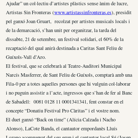
Ajudar” un col·lectiu d’artistes plàstics sense ànim de lucre,
Artistas Sin Fronteras (
www.artistassinfronteras.es
), presidit
pel ganxó Joan Gruart, recolzat per artistes musicals locals i
de la demarcació, s’han unit per organitzar, la tarda del
dissabte, 21 de setembre, un festival solidari, el 60% de la
recaptació del qual anirà destinada a Caritas Sant Feliu de
Guíxols-Vall d’Aro.
El festival, que se celebrarà al Teatre-Auditori Municipal
Narcís Masferrer, de Sant Feliu de Guíxols, comptarà amb una
Fila-0 per a totes aquelles persones que hi vulguin col·laborar
i no puguin assistir a l’acte, ingressos que s’han de fer al Banc
de Sabadell: 0081 0128 11 0001341341, fent constar en el
concepte “Donatiu Festival Pro Càritas” i el vostre nom.
El duet ganxó “Back on time” (Alícia Calzada i Nacho
Alonso), LaCote Banda, el cantautor empordanès Lluís
Lozano acompanyat del seu grup i el cantautor local Sé (Josep