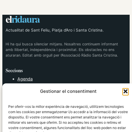
el
ridaura
Actualitat de Sant Feliu, Platja d’Aro i Santa Cristina.
Hi ha qui busca silenciar mitjans. Nosaltres continuem informant
amb llibertat, independència i proximitat. Els obstacles no ens
aturaran. Editat amb orgull per l’Associació Ràdio Santa Cristina.
Seccions
Agenda
Cultura
Gestionar el consentiment
Diversos
Esports
Política
Per oferir-vos la millor experiència de navegació, utilitzem tecnologies
Societat
com les cookies per emmagatzemar i/o accedir a la informació del vostre
dispositiu. El vostre consentiment ens permet analitzar la navegació i
Tendències
millorar els serveis que oferim. Si no accepteu les cookies o retireu el
vostre consentiment, algunes funcionalitats del lloc web poden no estar