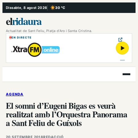
Vés
Dissabte, 8 agost 2026
30 °C
, Cel serè
al
el
ridaura
contingut
Actualitat de Sant Feliu, Platja d’Aro i Santa Cristina.
EN DIRECTE
▶
Obre
el
menú
AGENDA
El somni d’Eugeni Bigas es veurà
realitzat amb l’Orquestra Panorama
a Sant Feliu de Guíxols
20 SETEMBRE 2018
REDACCIÓ