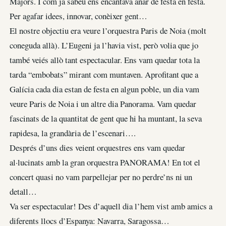
Majors. I com ja sabeu ens encantava anar de festa en festa.
Per agafar idees, innovar, conèixer gent…
El nostre objectiu era veure l’orquestra Paris de Noia (molt
coneguda allà). L’Eugeni ja l’havia vist, però volia que jo
també veiés allò tant espectacular. Ens vam quedar tota la
tarda “embobats” mirant com muntaven. Aprofitant que a
Galícia cada dia estan de festa en algun poble, un dia vam
veure Paris de Noia i un altre dia Panorama. Vam quedar
fascinats de la quantitat de gent que hi ha muntant, la seva
rapidesa, la grandària de l’escenari….
Després d’uns dies veient orquestres ens vam quedar
al·lucinats amb la gran orquestra PANORAMA! En tot el
concert quasi no vam parpellejar per no perdre’ns ni un
detall…
Va ser espectacular! Des d’aquell dia l’hem vist amb amics a
diferents llocs d’Espanya: Navarra, Saragossa…