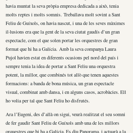
havia muntat la seva pròpia empresa dedicada a això, tenia
molts reptes i molts somnis. Treballava molt sovint a Sant
Feliu de Guíxols, on havia nascut, i una de les seves màximes
il·lusions era que la gent de la seva ciutat gaudís d’un gran
espectacle, com el que solen portar les orquestres de gran
format que hi ha a Galícia. Amb la seva companya Laura
Pujol havien estat en diferents ocasions pel nord del país i
sempre tenia la idea de portar a Sant Feliu una orquestra
potent, la millor, que combinés tot allò que tenen aquestes
formacions: a banda de bona música, un gran espectacle
visual, combinat amb dansa, i en alguns casos, acrobàcies. Ell
ho volia per tal que Sant Feliu ho disfrutés.
Ara l’Eugeni, des d’allà on sigui, veurà realitzat el seu somni
de fer gaudir Sant Feliu de Guíxols amb una de les millors
orquestres que hi ha a Galícia. Es diu Panorama, i actuarà a la