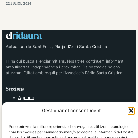
22 JULIOL 2026
el
ridaura
Actualitat de Sant Feliu, Platja d’Aro i Santa Cristina.
Hi ha qui busca silenciar mitjans. Nosaltres continuem informant
amb llibertat, independència i proximitat. Els obstacles no ens
aturaran. Editat amb orgull per l’Associació Ràdio Santa Cristina.
Seccions
Agenda
Cultura
Gestionar el consentiment
Diversos
Esports
Política
Per oferir-vos la millor experiència de navegació, utilitzem tecnologies
Societat
com les cookies per emmagatzemar i/o accedir a la informació del vostre
dispositiu. El vostre consentiment ens permet analitzar la navegació i