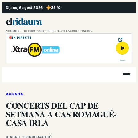
Vés
Dijous, 6 agost 2026
33 °C
, Cel serè
al
el
ridaura
contingut
Actualitat de Sant Feliu, Platja d’Aro i Santa Cristina.
EN DIRECTE
▶
Obre
el
menú
AGENDA
CONCERTS DEL CAP DE
SETMANA A CAS ROMAGUÉ-
CASA IRLA
8 ABRIL 2016
REDACCIÓ