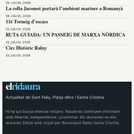
29 JULIOL 2026
La colla Jacomet portarà l’ambient mariner a Romanyà
28 JULIOL 2026
11è Torneig d’escacs
22 JULIOL 2026
RUTA GUIADA: UN PASSEIG DE MARXA NÒRDICA
22 JULIOL 2026
Circ Històric Raluy
22 JULIOL 2026
el
ridaura
Actualitat de Sant Feliu, Platja d’Aro i Santa Cristina.
Hi ha qui busca silenciar mitjans. Nosaltres continuem informant
amb llibertat, independència i proximitat. Els obstacles no ens
aturaran. Editat amb orgull per l’Associació Ràdio Santa Cristina.