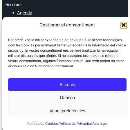
Seccions
Agenda
Cultura
Gestionar el consentiment
Diversos
Esports
Política
Per oferir-vos la millor experiència de navegació, utilitzem tecnologies
Societat
com les cookies per emmagatzemar i/o accedir a la informació del vostre
dispositiu. El vostre consentiment ens permet analitzar la navegació i
Tendències
millorar els serveis que oferim. Si no accepteu les cookies o retireu el
vostre consentiment, algunes funcionalitats del lloc web poden no estar
elRidaura.com
disponibles o no funcionar correctament.
Avís legal
Política de Privacitat
Accepta
Política de Cookies
Política Editorial
Denega
Veure preferències
© 2010 ~ 2026 elRidaura.com · Desenvolupat per
Internet Girona
Política de Cookies
Política de Privacitat
Avís legal
Informació local, clara i propera ·
Accés administració