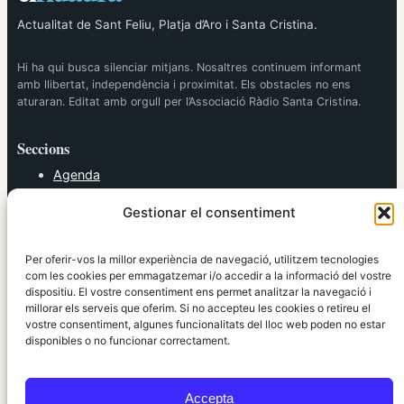
Actualitat de Sant Feliu, Platja d’Aro i Santa Cristina.
Hi ha qui busca silenciar mitjans. Nosaltres continuem informant
amb llibertat, independència i proximitat. Els obstacles no ens
aturaran. Editat amb orgull per l’Associació Ràdio Santa Cristina.
Seccions
Agenda
Cultura
Gestionar el consentiment
Diversos
Esports
Política
Per oferir-vos la millor experiència de navegació, utilitzem tecnologies
Societat
com les cookies per emmagatzemar i/o accedir a la informació del vostre
dispositiu. El vostre consentiment ens permet analitzar la navegació i
Tendències
millorar els serveis que oferim. Si no accepteu les cookies o retireu el
vostre consentiment, algunes funcionalitats del lloc web poden no estar
elRidaura.com
disponibles o no funcionar correctament.
Avís legal
Política de Privacitat
Accepta