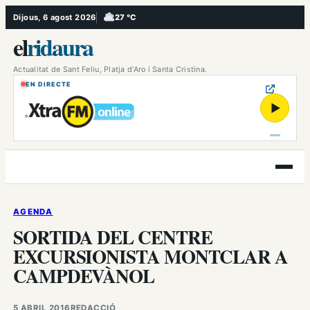
Vés
Dijous, 6 agost 2026
27 °C
, Ennuvolat
al
el
ridaura
contingut
Actualitat de Sant Feliu, Platja d’Aro i Santa Cristina.
EN DIRECTE
▶
Obre
el
menú
AGENDA
SORTIDA DEL CENTRE
EXCURSIONISTA MONTCLAR A
CAMPDEVÀNOL
5 ABRIL 2016
REDACCIÓ