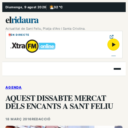
Vés
Diumenge, 9 agost 2026
32 °C
, Poc ennuvolat
al
el
ridaura
contingut
Actualitat de Sant Feliu, Platja d’Aro i Santa Cristina.
EN DIRECTE
▶
Obre
el
menú
AGENDA
AQUEST DISSABTE MERCAT
DELS ENCANTS A SANT FELIU
18 MARÇ 2016
REDACCIÓ