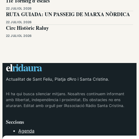
11è Torneig d’escacs
22 JULIOL 2026
RUTA GUIADA: UN PASSEIG DE MARXA NÒRDICA
22 JULIOL 2026
Circ Històric Raluy
22 JULIOL 2026
el
ridaura
Actualitat de Sant Feliu, Platja d’Aro i Santa Cristina.
Hi ha qui busca silenciar mitjans. Nosaltres continuem informant
amb llibertat, independència i proximitat. Els obstacles no ens
aturaran. Editat amb orgull per l’Associació Ràdio Santa Cristina.
Seccions
Agenda
Cultura