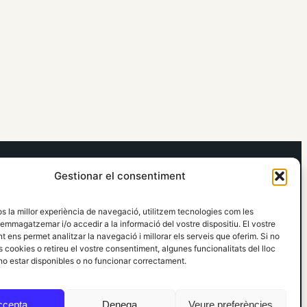
elRidaura.com
Gestionar el consentiment
Avís legal
Política de Privacitat
os la millor experiència de navegació, utilitzem tecnologies com les
Política de Cookies
emmagatzemar i/o accedir a la informació del vostre dispositiu. El vostre
Política Editorial
 ens permet analitzar la navegació i millorar els serveis que oferim. Si no
 cookies o retireu el vostre consentiment, algunes funcionalitats del lloc
o estar disponibles o no funcionar correctament.
ccepta
Denega
Veure preferències