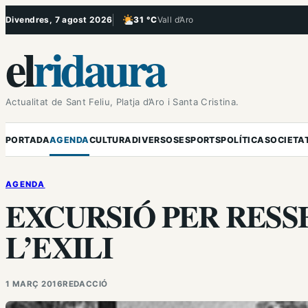
Vés
Divendres, 7 agost 2026
31 °C
Vall d’Aro
, Poc ennuvolat
al
el
ridaura
contingut
Actualitat de Sant Feliu, Platja d’Aro i Santa Cristina.
PORTADA
AGENDA
CULTURA
DIVERSOS
ESPORTS
POLÍTICA
SOCIETA
AGENDA
EXCURSIÓ PER RESS
L’EXILI
1 MARÇ 2016
REDACCIÓ