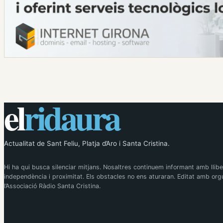
el
ridaura
Actualitat de Sant Feliu, Platja d’Aro i Santa Cristina.
Hi ha qui busca silenciar mitjans. Nosaltres continuem informant amb llibe
independència i proximitat. Els obstacles no ens aturaran. Editat amb orgu
l’Associació Ràdio Santa Cristina.