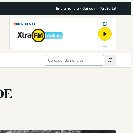
Envia notícia
·
Qui som
·
Publicitat
EN DIRECTE
▶
Cerca
DE