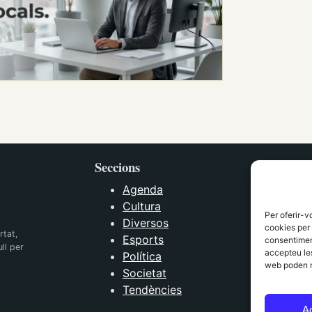
Seccions
Agenda
Cultura
Per oferir-v
Diversos
cookies per 
rtat,
Esports
consentiment
ll per
accepteu les
Política
web poden n
Societat
Tendències
A