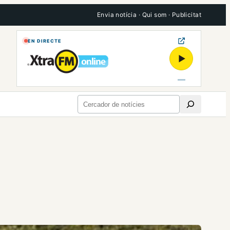
Envia notícia
·
Qui som
·
Publicitat
EN DIRECTE
▶
Cerca