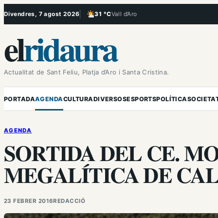
Vés
Divendres, 7 agost 2026
31 °C
Vall d’Aro
, Poc ennuvolat
al
el
ridaura
contingut
Actualitat de Sant Feliu, Platja d’Aro i Santa Cristina.
PORTADA
AGENDA
CULTURA
DIVERSOS
ESPORTS
POLÍTICA
SOCIETA
AGENDA
SORTIDA DEL CE. M
MEGALÍTICA DE CA
23 FEBRER 2016
REDACCIÓ