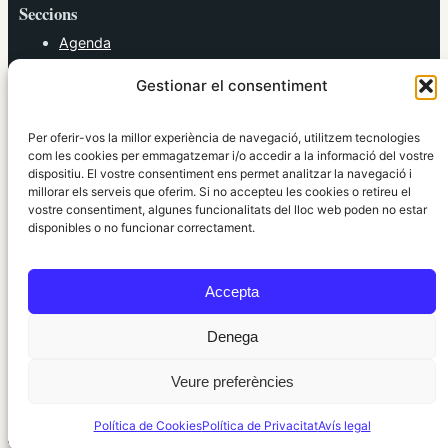
Seccions
Agenda
Cultura
Gestionar el consentiment
Diversos
Esports
Política
Per oferir-vos la millor experiència de navegació, utilitzem tecnologies
Societat
com les cookies per emmagatzemar i/o accedir a la informació del vostre
dispositiu. El vostre consentiment ens permet analitzar la navegació i
Tendències
millorar els serveis que oferim. Si no accepteu les cookies o retireu el
vostre consentiment, algunes funcionalitats del lloc web poden no estar
elRidaura.com
disponibles o no funcionar correctament.
Avís legal
Política de Privacitat
Accepta
Política de Cookies
Política Editorial
Denega
Veure preferències
© 2010 ~ 2026 elRidaura.com · Desenvolupat per
Internet Girona
Política de Cookies
Política de Privacitat
Avís legal
Informació local, clara i propera ·
Accés administració