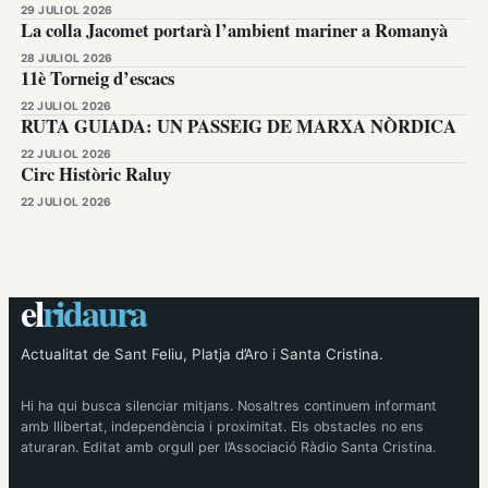
29 JULIOL 2026
La colla Jacomet portarà l’ambient mariner a Romanyà
28 JULIOL 2026
11è Torneig d’escacs
22 JULIOL 2026
RUTA GUIADA: UN PASSEIG DE MARXA NÒRDICA
22 JULIOL 2026
Circ Històric Raluy
22 JULIOL 2026
el
ridaura
Actualitat de Sant Feliu, Platja d’Aro i Santa Cristina.
Hi ha qui busca silenciar mitjans. Nosaltres continuem informant
amb llibertat, independència i proximitat. Els obstacles no ens
aturaran. Editat amb orgull per l’Associació Ràdio Santa Cristina.