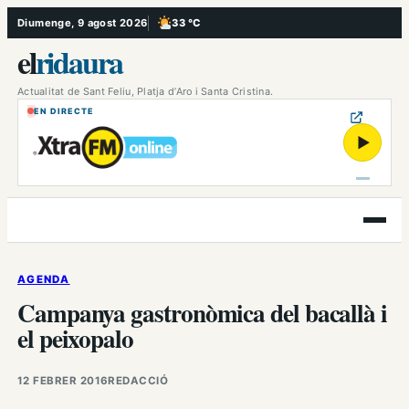
Vés
Diumenge, 9 agost 2026
33 °C
, Poc ennuvolat
al
el
ridaura
contingut
Actualitat de Sant Feliu, Platja d’Aro i Santa Cristina.
EN DIRECTE
▶
Obre
el
menú
AGENDA
Campanya gastronòmica del bacallà i
el peixopalo
12 FEBRER 2016
REDACCIÓ