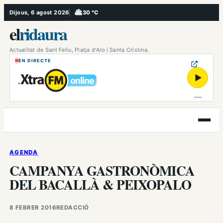
Vés
Dijous, 6 agost 2026
30 °C
, Ennuvolat
al
el
ridaura
contingut
Actualitat de Sant Feliu, Platja d’Aro i Santa Cristina.
EN DIRECTE
▶
Obre
el
menú
AGENDA
CAMPANYA GASTRONÒMICA
DEL BACALLÀ & PEIXOPALO
8 FEBRER 2016
REDACCIÓ