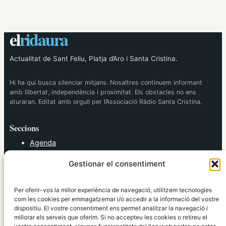
el
ridaura
Actualitat de Sant Feliu, Platja d’Aro i Santa Cristina.
Hi ha qui busca silenciar mitjans. Nosaltres continuem informant
amb llibertat, independència i proximitat. Els obstacles no ens
aturaran. Editat amb orgull per l’Associació Ràdio Santa Cristina.
Seccions
Agenda
Cultura
Gestionar el consentiment
Diversos
Esports
Política
Per oferir-vos la millor experiència de navegació, utilitzem tecnologies
Societat
com les cookies per emmagatzemar i/o accedir a la informació del vostre
dispositiu. El vostre consentiment ens permet analitzar la navegació i
Tendències
millorar els serveis que oferim. Si no accepteu les cookies o retireu el