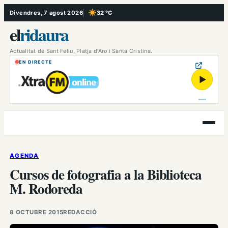
Vés
Divendres, 7 agost 2026
32 °C
, Cel serè
al
el
ridaura
contingut
Actualitat de Sant Feliu, Platja d’Aro i Santa Cristina.
EN DIRECTE
▶
Obre
el
menú
AGENDA
Cursos de fotografia a la Biblioteca
M. Rodoreda
8 OCTUBRE 2015
REDACCIÓ