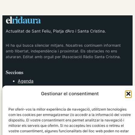
el
ridaura
Actualitat de Sant Feliu, Platja d’Aro i Santa Cristina.
Hi ha qui busca silenciar mitjans. Nosaltres continuem informant
amb llibertat, independència i proximitat. Els obstacles no ens
aturaran. Editat amb orgull per l’Associació Ràdio Santa Cristina.
Seccions
Agenda
Cultura
Gestionar el consentiment
Diversos
Esports
Política
Per oferir-vos la millor experiència de navegació, utilitzem tecnologies
Societat
com les cookies per emmagatzemar i/o accedir a la informació del vostre
dispositiu. El vostre consentiment ens permet analitzar la navegació i
Tendències
millorar els serveis que oferim. Si no accepteu les cookies o retireu el
vostre consentiment, algunes funcionalitats del lloc web poden no estar