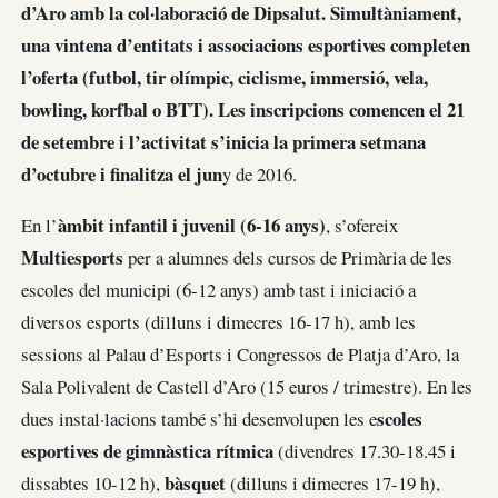
d’Aro amb la col·laboració de Dipsalut. Simultàniament,
una vintena d’entitats i associacions esportives completen
l’oferta (futbol, tir olímpic, ciclisme, immersió, vela,
bowling, korfbal o BTT). Les inscripcions comencen el 21
de setembre i l’activitat s’inicia la primera setmana
d’octubre i finalitza el jun
y de 2016.
àmbit infantil i juvenil (6-16 anys)
En l’
, s’ofereix
Multiesports
per a alumnes dels cursos de Primària de les
escoles del municipi (6-12 anys) amb tast i iniciació a
diversos esports (dilluns i dimecres 16-17 h), amb les
sessions al Palau d’Esports i Congressos de Platja d’Aro, la
Sala Polivalent de Castell d’Aro (15 euros / trimestre). En les
scoles
dues instal·lacions també s’hi desenvolupen les e
esportives de gimnàstica rítmica
(divendres 17.30-18.45 i
bàsquet
dissabtes 10-12 h),
(dilluns i dimecres 17-19 h),