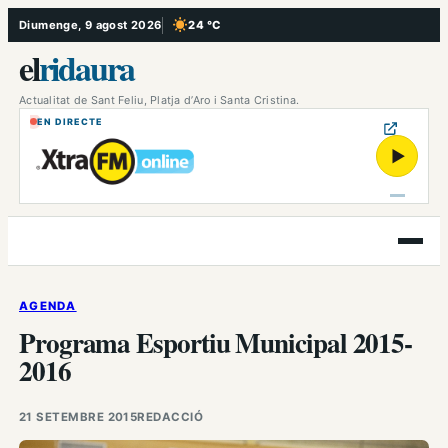
Vés
Diumenge, 9 agost 2026
24 °C
, Cel serè
al
el
ridaura
contingut
Actualitat de Sant Feliu, Platja d’Aro i Santa Cristina.
EN DIRECTE
▶
Obre
el
menú
AGENDA
Programa Esportiu Municipal 2015-
2016
21 SETEMBRE 2015
REDACCIÓ