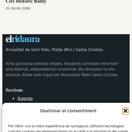
Circ Històric Raluy
22 JULIOL 2026
el
ridaura
Actualitat de Sant Feliu, Platja d’Aro i Santa Cristina.
Hi ha qui busca silenciar mitjans. Nosaltres continuem informant
amb llibertat, independència i proximitat. Els obstacles no ens
aturaran. Editat amb orgull per l’Associació Ràdio Santa Cristina.
Seccions
Agenda
Cultura
Gestionar el consentiment
Diversos
Esports
Política
Per oferir-vos la millor experiència de navegació, utilitzem tecnologies
Societat
com les cookies per emmagatzemar i/o accedir a la informació del vostre