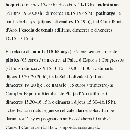
hoquei
bàdminton
(dimecres 17-19 h i dissabtes 11-13 h),
patinatge
(dilluns 19-20.30 h i dimecres 18.15-19.45 h) i
–a
partir de 4 anys- (dijous i divendres 16-19 h); i al Club Tennis
l’escola de tennis
d’Aro,
(dilluns, dimecres o divendres
16.15-17.15 h).
adults (18-65 anys)
En relació als
, s’ofereixen sessions de
pilates
(65 euros / trimestre) al Palau d’Esports i Congressos
(dilluns i dimecres 9.15-10.15 i 10.30–11.30 h o dimarts i
dijous 19.30–20.30 h), i a la Sala Polivalent (dilluns i
natació
dimecres 19–20 h); i de
(85 euros / trimestre) al
Complex Esportiu Riembau de Platja d’Aro (dilluns i
dimecres 15.30–16.15 h o dimarts i dijous 15.30–16.15 h).
Totes les activitats segueixen el calendari escolar. També
durant tot l’any es programen amb col·laboració amb el
Consell Comarcal del Baix Empordà, sessions de