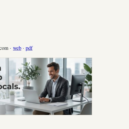
.com ·
web
·
pdf