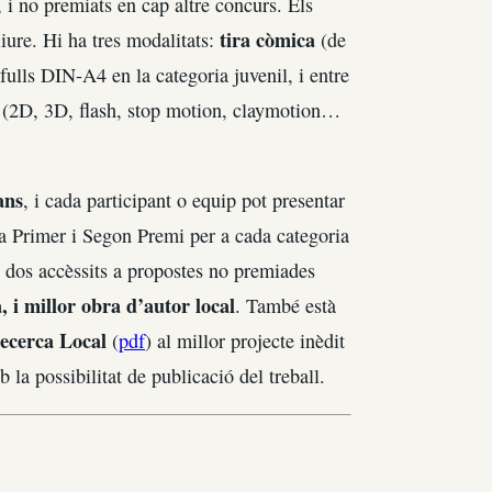
s, i no premiats en cap altre concurs. Els
tira còmica
liure. Hi ha tres modalitats:
(de
s fulls DIN-A4 en la categoria juvenil, i entre
(2D, 3D, flash, stop motion, claymotion…
ans
, i cada participant o equip pot presentar
a Primer i Segon Premi per a cada categoria
ar dos accèssits a propostes no premiades
 i millor obra d’autor local
. També està
ecerca Local
(
pdf
) al millor projecte inèdit
la possibilitat de publicació del treball.