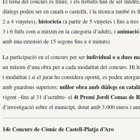
El tema del concurs és lliure, i els treballs han de ser inèdit
diàlegs poden ser en català o castellà, i la tècnica també és l
historieta
2 a 4 vinyetes),
(a partir de 5 vinyetes i fins a tre
animació
3 i 6 fulls com a màxim en la categoria d’adult), i
amb una extensió de 15 segons fins a 4 minuts).
individual o a dues m
La participació en el concurs pot ser
un màxim d’una obra per a cada modalitat del concurs. Hi h
i modalitat i si el jurat ho considera oportú, es poden atorg
millor obra amb diàlegs en català,
amb guardons superiors:
4t Premi Jordi Comas de R
vigent –fins al 31 d’octubre- el
d’investigació sobre el municipi, dotat amb 3.000 euros i amb 
14è Concurs de Còmic de Castell-Platja d’Aro