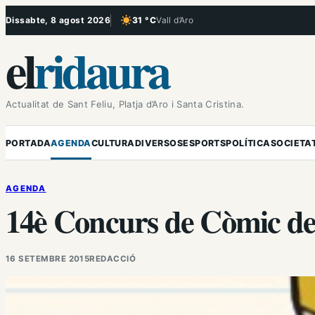
Vés
Dissabte, 8 agost 2026
31 °C
Vall d’Aro
, Cel serè
al
el
ridaura
contingut
Actualitat de Sant Feliu, Platja d’Aro i Santa Cristina.
PORTADA
AGENDA
CULTURA
DIVERSOS
ESPORTS
POLÍTICA
SOCIETA
AGENDA
14è Concurs de Còmic de 
16 SETEMBRE 2015
REDACCIÓ