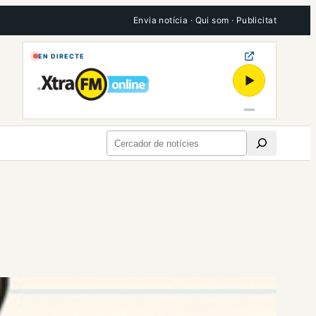
Envia notícia
·
Qui som
·
Publicitat
EN DIRECTE
▶
Cerca