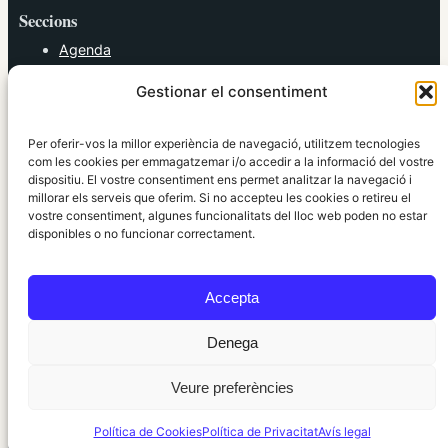
Seccions
Agenda
Cultura
Gestionar el consentiment
Diversos
Esports
Política
Per oferir-vos la millor experiència de navegació, utilitzem tecnologies
Societat
com les cookies per emmagatzemar i/o accedir a la informació del vostre
dispositiu. El vostre consentiment ens permet analitzar la navegació i
Tendències
millorar els serveis que oferim. Si no accepteu les cookies o retireu el
vostre consentiment, algunes funcionalitats del lloc web poden no estar
elRidaura.com
disponibles o no funcionar correctament.
Avís legal
Política de Privacitat
Accepta
Política de Cookies
Política Editorial
Denega
Veure preferències
© 2010 ~ 2026 elRidaura.com · Desenvolupat per
Internet Girona
Política de Cookies
Política de Privacitat
Avís legal
Informació local, clara i propera ·
Accés administració