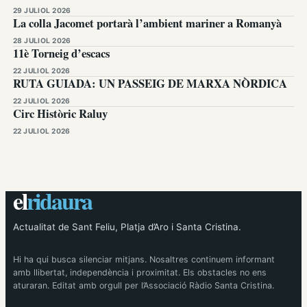
29 JULIOL 2026
La colla Jacomet portarà l’ambient mariner a Romanyà
28 JULIOL 2026
11è Torneig d’escacs
22 JULIOL 2026
RUTA GUIADA: UN PASSEIG DE MARXA NÒRDICA
22 JULIOL 2026
Circ Històric Raluy
22 JULIOL 2026
el
ridaura
Actualitat de Sant Feliu, Platja d’Aro i Santa Cristina.
Hi ha qui busca silenciar mitjans. Nosaltres continuem informant
amb llibertat, independència i proximitat. Els obstacles no ens
aturaran. Editat amb orgull per l’Associació Ràdio Santa Cristina.