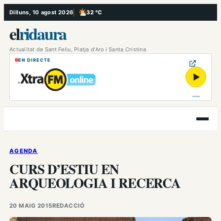
Vés
Dilluns, 10 agost 2026
32 °C
, Poc ennuvolat
al
el
ridaura
contingut
Actualitat de Sant Feliu, Platja d’Aro i Santa Cristina.
EN DIRECTE
▶
Obre
el
menú
AGENDA
CURS D’ESTIU EN
ARQUEOLOGIA I RECERCA
20 MAIG 2015
REDACCIÓ