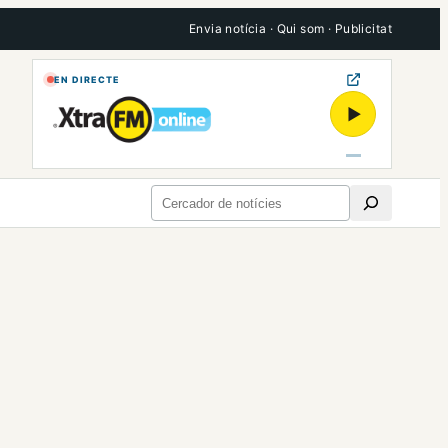
Envia notícia
·
Qui som
·
Publicitat
EN DIRECTE
▶
Cerca