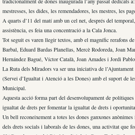
tradicionalment de dones inaugurada l’any passat dedicats a: l
mestresses, les dides, les remendadores, les mestres, les pag
A quarts d’11 del matí amb un cel net, després del temporal,
assistència, es feia una concentració a la Cala Jonca.
Tot seguit es varen llegir textos, amb el magnífic rerafons 
Barbal, Eduard Bardas Planellas, Mercè Rodoreda, Joan Mari
Hernández Bagué, Víctor Català, Joan Amades i Jordi Pablo
La Ruta dels Miradors va ser una iniciativa de l’Ajuntament
(Servei d’Igualtat i Atenció a les Dones) amb el suport de l
Municipal.
Aquesta acció forma part del desenvolupament de polítiques a
igualtat de drets per fomentar la igualtat de drets i oportuni
Un bell reconeixement a totes les dones ganxones anònimes i a
dels drets socials i laborals de les dones, una activitat que f