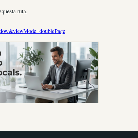
aquesta ruta.
=window&viewMode=doublePage