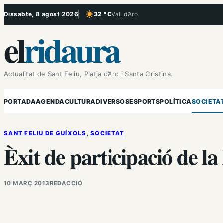
Vés
Dissabte, 8 agost 2026
32 °C
Vall d’Aro
, Cel serè
al
el
ridaura
contingut
Actualitat de Sant Feliu, Platja d’Aro i Santa Cristina.
PORTADA
AGENDA
CULTURA
DIVERSOS
ESPORTS
POLÍTICA
SOCIETA
SANT FELIU DE GUÍXOLS
, 
SOCIETAT
Èxit de participació de la
10 MARÇ 2013
REDACCIÓ