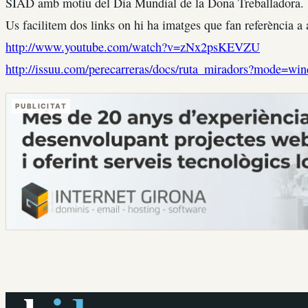
SIAD amb motiu del Dia Mundial de la Dona Treballadora.
Us facilitem dos links on hi ha imatges que fan referència a 
http://www.youtube.com/watch?v=zNx2psKEVZU
http://issuu.com/perecarreras/docs/ruta_miradors?mode
PUBLICITAT