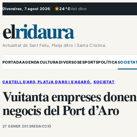
Vés
Divendres, 7 agost 2026
24 °C
Vall d’Aro
, Cel serè
al
el
ridaura
contingut
Actualitat de Sant Feliu, Platja d’Aro i Santa Cristina.
PORTADA
AGENDA
CULTURA
DIVERSOS
ESPORTS
POLÍTICA
SOCIETA
CASTELL D’ARO, PLATJA D’ARO I S’AGARÓ.
, 
SOCIETAT
Vuitanta empreses donen
negocis del Port d’Aro
27 GENER 2013
REDACCIÓ