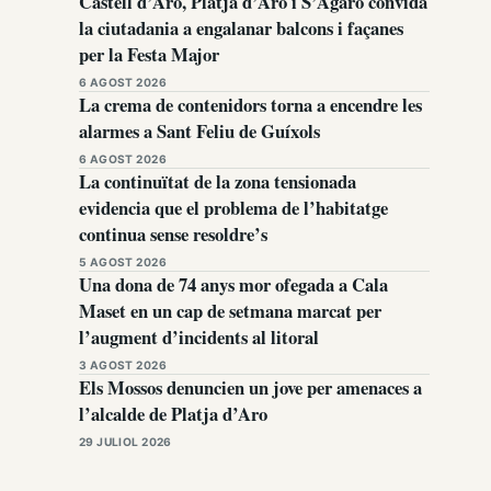
Castell d’Aro, Platja d’Aro i S’Agaró convida
la ciutadania a engalanar balcons i façanes
per la Festa Major
6 AGOST 2026
La crema de contenidors torna a encendre les
alarmes a Sant Feliu de Guíxols
6 AGOST 2026
La continuïtat de la zona tensionada
evidencia que el problema de l’habitatge
continua sense resoldre’s
5 AGOST 2026
Una dona de 74 anys mor ofegada a Cala
Maset en un cap de setmana marcat per
l’augment d’incidents al litoral
3 AGOST 2026
Els Mossos denuncien un jove per amenaces a
l’alcalde de Platja d’Aro
29 JULIOL 2026