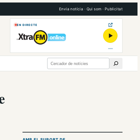
Envia notícia
·
Qui som
·
Publicitat
EN DIRECTE
▶
Cerca
e
AMB EL SUPORT DE