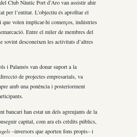
el Club Nàutic Port d’Aro van assistir ahir
 per l’entitat. L’objectiu és aprofitar el
t i que volen implicar-hi comerços, indústries
demarcació. Entre el miler de membres del
 sovint desconeixen les activitats d’altres
ols i Palamós van donar suport a la
 direcció de projectes empresarials, va
empre amb una ponència i posteriorment
rticipants.
nt bancari han estat un dels agreujants de la
onseguir capital, com ara els crèdits públics,
ngels
–inversors que aporten fons propis– i