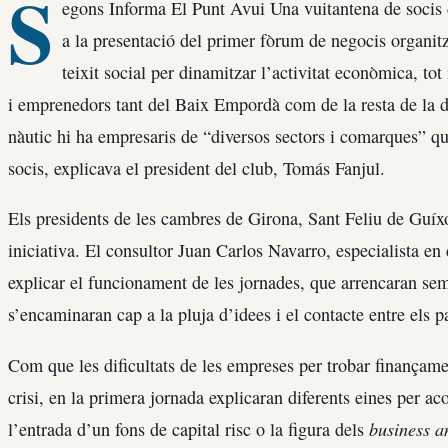
S
egons Informa El Punt Avui Una vuitantena de socis d
a la presentació del primer fòrum de negocis organitzat
teixit social per dinamitzar l’activitat econòmica, to
i emprenedors tant del Baix Empordà com de la resta de la 
nàutic hi ha empresaris de “diversos sectors i comarques” que
socis, explicava el president del club, Tomás Fanjul.
Els presidents de les cambres de Girona, Sant Feliu de Guíx
iniciativa. El consultor Juan Carlos Navarro, especialista en
explicar el funcionament de les jornades, que arrencaran s
s’encaminaran cap a la pluja d’idees i el contacte entre els pa
Com que les dificultats de les empreses per trobar finançame
crisi, en la primera jornada explicaran diferents eines per ac
business a
l’entrada d’un fons de capital risc o la figura dels