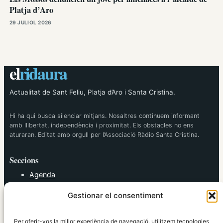
Platja d’Aro
29 JULIOL 2026
el
ridaura
Actualitat de Sant Feliu, Platja d’Aro i Santa Cristina.
Hi ha qui busca silenciar mitjans. Nosaltres continuem informant
amb llibertat, independència i proximitat. Els obstacles no ens
aturaran. Editat amb orgull per l’Associació Ràdio Santa Cristina.
Seccions
Agenda
Cultura
Gestionar el consentiment
Diversos
Esports
Política
Per oferir-vos la millor experiència de navegació, utilitzem tecnologies