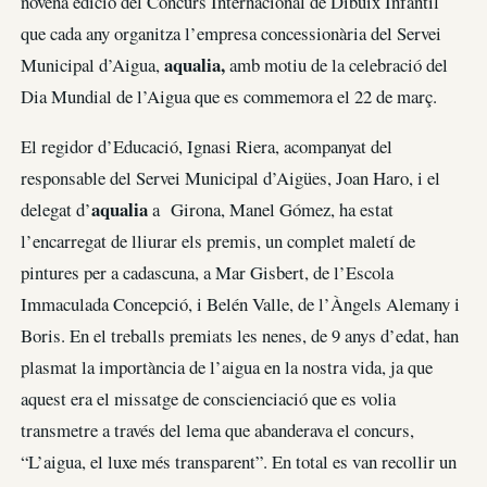
novena edició del Concurs Internacional de Dibuix Infantil
que cada any organitza l’empresa concessionària del Servei
aqualia,
Municipal d’Aigua,
amb motiu de la celebració del
Dia Mundial de l’Aigua que es commemora el 22 de març.
El regidor d’Educació, Ignasi Riera, acompanyat del
responsable del Servei Municipal d’Aigües, Joan Haro, i el
aqualia
delegat d’
a Girona, Manel Gómez, ha estat
l’encarregat de lliurar els premis, un complet maletí de
pintures per a cadascuna, a Mar Gisbert, de l’Escola
Immaculada Concepció, i Belén Valle, de l’Àngels Alemany i
Boris. En el treballs premiats les nenes, de 9 anys d’edat, han
plasmat la importància de l’aigua en la nostra vida, ja que
aquest era el missatge de conscienciació que es volia
transmetre a través del lema que abanderava el concurs,
“L’aigua, el luxe més transparent”. En total es van recollir un