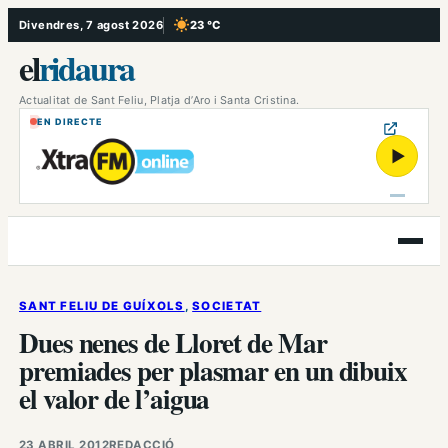
Vés
Divendres, 7 agost 2026
23 °C
, Cel serè
al
el
ridaura
contingut
Actualitat de Sant Feliu, Platja d’Aro i Santa Cristina.
EN DIRECTE
▶
Obre
el
menú
SANT FELIU DE GUÍXOLS
, 
SOCIETAT
Dues nenes de Lloret de Mar
premiades per plasmar en un dibuix
el valor de l’aigua
23 ABRIL 2012
REDACCIÓ