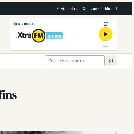
Envia notícia
·
Qui som
·
Publicitat
EN DIRECTE
▶
Cerca
fins