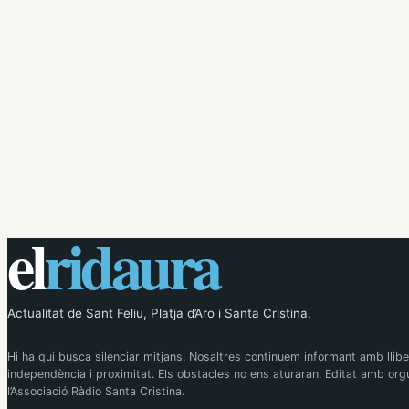
el
ridaura
Actualitat de Sant Feliu, Platja d’Aro i Santa Cristina.
Hi ha qui busca silenciar mitjans. Nosaltres continuem informant amb llibe
independència i proximitat. Els obstacles no ens aturaran. Editat amb orgu
l’Associació Ràdio Santa Cristina.