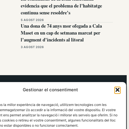
evidencia que el problema de l’habitatge
continua sense resoldre’s
5 AGOST 2026
Una dona de 74 anys mor ofegada a Cala
Maset en un cap de setmana marcat per
l’augment d’incidents al litoral
3 AGOST 2026
elRidaura.com
Gestionar el consentiment
Avís legal
Política de Privacitat
os la millor experiència de navegació, utilitzem tecnologies com les
Política de Cookies
emmagatzemar i/o accedir a la informació del vostre dispositiu. El vostre
Política Editorial
 ens permet analitzar la navegació i millorar els serveis que oferim. Si no
 cookies o retireu el vostre consentiment, algunes funcionalitats del lloc
o estar disponibles o no funcionar correctament.