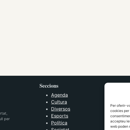
Seccions
Agenda
Cultura
Per oferir-v
Diversos
cookies per 
rtat,
Esports
consentiment
ll per
accepteu les
Política
web poden n
Societat