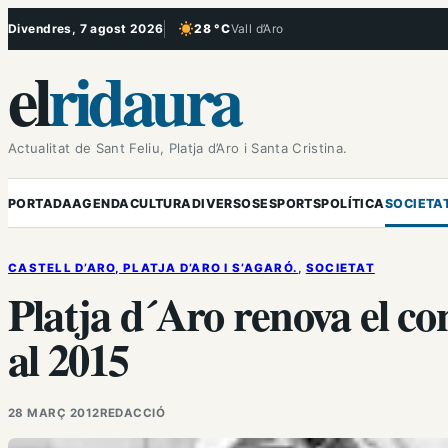
Vés
Divendres, 7 agost 2026
28 °C
Vall d’Aro
, Cel serè
al
el
ridaura
contingut
Actualitat de Sant Feliu, Platja d’Aro i Santa Cristina.
PORTADA
AGENDA
CULTURA
DIVERSOS
ESPORTS
POLÍTICA
SOCIETA
CASTELL D’ARO, PLATJA D’ARO I S’AGARÓ.
, 
SOCIETAT
Platja d´Aro renova el co
al 2015
28 MARÇ 2012
REDACCIÓ