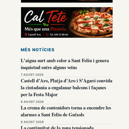
MÉS NOTÍCIES
L’aigua surt amb color a Sant Feliu i genera
inquietud entre alguns veïns
7 AGOST 2026
Castell d’Aro, Platja d’Aro i S’Agaró convida
la ciutadania a engalanar balcons i façanes
per la Festa Major
6 AGOST 2026
La crema de contenidors torna a encendre les
alarmes a Sant Feliu de Guíxols
6 AGOST 2026
La continuïtat de la zona tensionada