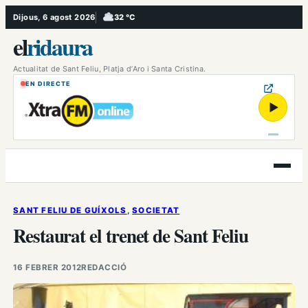
Vés
Dijous, 6 agost 2026
32 °C
, Ennuvolat
al
el
ridaura
contingut
Actualitat de Sant Feliu, Platja d’Aro i Santa Cristina.
EN DIRECTE
▶
Obre
el
menú
SANT FELIU DE GUÍXOLS
, 
SOCIETAT
Restaurat el trenet de Sant Feliu
16 FEBRER 2012
REDACCIÓ