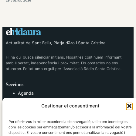
29 JULIOL 2026
el
ridaura
Actualitat de Sant Feliu, Platja d’Aro i Santa Cristina.
Hi ha qui busca silenciar mitjans. Nosaltres continuem informant
amb llibertat, independència i proximitat. Els obstacles no ens
aturaran. Editat amb orgull per l’Associació Ràdio Santa Cristina.
Seccions
Agenda
Cultura
Gestionar el consentiment
Diversos
Esports
Política
Per oferir-vos la millor experiència de navegació, utilitzem tecnologies
Societat
com les cookies per emmagatzemar i/o accedir a la informació del vostre
dispositiu. El vostre consentiment ens permet analitzar la navegació i
Tendències