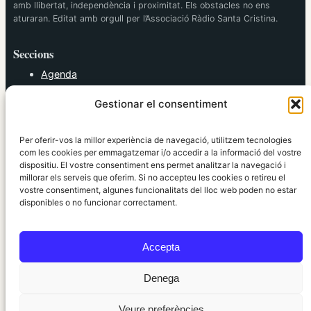
amb llibertat, independència i proximitat. Els obstacles no ens
aturaran. Editat amb orgull per l’Associació Ràdio Santa Cristina.
Seccions
Agenda
Cultura
Gestionar el consentiment
Diversos
Esports
Política
Per oferir-vos la millor experiència de navegació, utilitzem tecnologies
Societat
com les cookies per emmagatzemar i/o accedir a la informació del vostre
dispositiu. El vostre consentiment ens permet analitzar la navegació i
Tendències
millorar els serveis que oferim. Si no accepteu les cookies o retireu el
vostre consentiment, algunes funcionalitats del lloc web poden no estar
elRidaura.com
disponibles o no funcionar correctament.
Avís legal
Política de Privacitat
Accepta
Política de Cookies
Política Editorial
Denega
Veure preferències