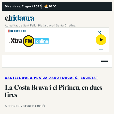
Vés
Divendres, 7 agost 2026
30 °C
, Poc ennuvolat
al
el
ridaura
contingut
Actualitat de Sant Feliu, Platja d’Aro i Santa Cristina.
EN DIRECTE
▶
Obre
el
menú
CASTELL D’ARO, PLATJA D’ARO I S’AGARÓ.
, 
SOCIETAT
La Costa Brava i el Pirineu, en dues
fires
5 FEBRER 2012
REDACCIÓ