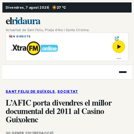
Vés
Divendres, 7 agost 2026
27 °C
, Cel serè
al
el
ridaura
contingut
Actualitat de Sant Feliu, Platja d’Aro i Santa Cristina.
EN DIRECTE
▶
Obre
el
menú
SANT FELIU DE GUÍXOLS
, 
SOCIETAT
L’AFIC porta divendres el millor
documental del 2011 al Casino
Guixolenc
30 GENER 2012
REDACCIÓ