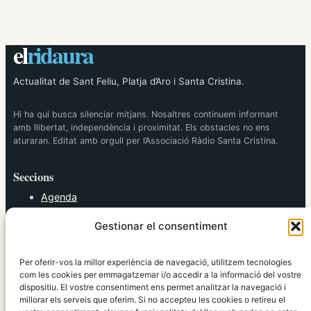
el
ridaura
Actualitat de Sant Feliu, Platja d’Aro i Santa Cristina.
Hi ha qui busca silenciar mitjans. Nosaltres continuem informant
amb llibertat, independència i proximitat. Els obstacles no ens
aturaran. Editat amb orgull per l’Associació Ràdio Santa Cristina.
Seccions
Agenda
Cultura
Gestionar el consentiment
Diversos
Esports
Política
Per oferir-vos la millor experiència de navegació, utilitzem tecnologies
Societat
com les cookies per emmagatzemar i/o accedir a la informació del vostre
dispositiu. El vostre consentiment ens permet analitzar la navegació i
Tendències
millorar els serveis que oferim. Si no accepteu les cookies o retireu el